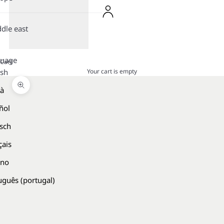
dle east
guage
Cart
Your cart is empty
ish
là
Zoom picture
ñol
sch
çais
ano
uguês (portugal)