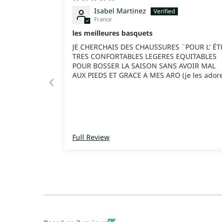
Isabel Martinez
France
les meilleures basquets
JE CHERCHAIS DES CHAUSSURES ¨POUR L' ÉT
TRES CONFORTABLES LEGERES EQUITABLES
POUR BOSSER LA SAISON SANS AVOIR MAL
AUX PIEDS ET GRACE A MES ARO (je les adore
JE SUIS LEGERE BELLE ET J'AI PAS MAL AUX
PIEDS POUR MOI C'EST LES MEILLEURES
CHAUSSURES !!!! DU COUP J'EN AI COMMAN
UNE NOUVELLE PAIRE...Je pense je suis
devenue adepte 100%
Full Review