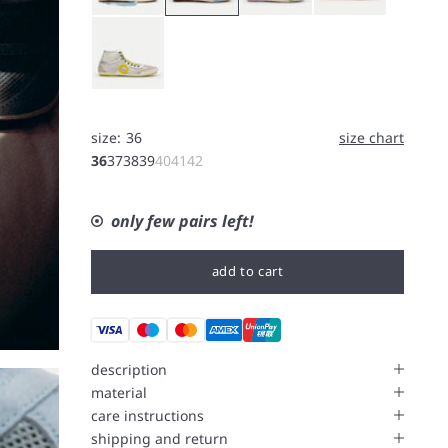
Grey
size:
36
size chart
36
37
38
39
40
41
42
only few pairs left!
add to cart
description
material
care instructions
shipping and return