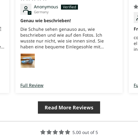
Anonymous
Germany
Genau wie beschrieben!
F
É
Die Schuhe sehen genauso aus, wie
beschrieben und wie auf den Fotos. Ich
co
wusste nur nicht, wie sie innen sind. Sie
el
)
haben eine bequeme Einlegesohle mit
in
leichtem Fußbett. Das ist wunderbar! Man
kann diese Sohle auch rausnehmen und durch
DÉ
eine andere ersetzen, wenn man möchte. Von
der Passform sind sie meiner Größe
entsprechend. Sie passen wie angegossen.
Und alles fühlt sich leicht und bequem an. Der
Full Review
Fu
Versand war schneller als gedacht.
Read More Reviews
5.00 out of 5