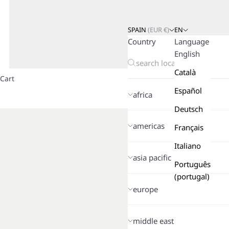
SPAIN
(
EUR
€)
EN
Country
Language
English
Català
Cart
Español
africa
Deutsch
americas
Français
Italiano
asia pacific
Português
(portugal)
europe
middle east