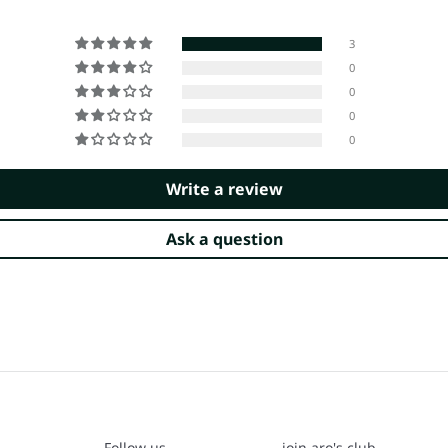
3
0
0
0
0
Write a review
Ask a question
Follow us
join aro's club