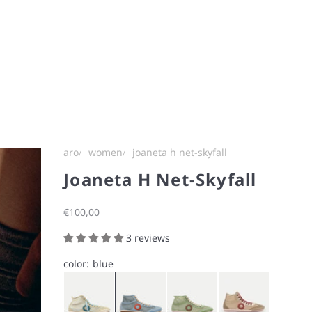
aro
women
joaneta h net-skyfall
Joaneta H Net-Skyfall
Sale price
€100,00
3 reviews
color:
blue
Contrail
Skyfall
Thyme
Cream