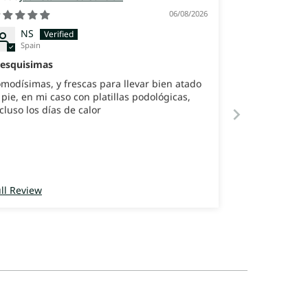
06/08/2026
NS
Spain
resquisimas
modísimas, y frescas para llevar bien atado
 pie, en mi caso con platillas podológicas,
cluso los días de calor
ll Review