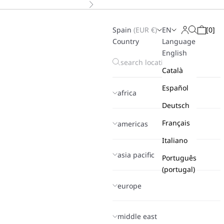
Next
Spain
(
EUR
€)
EN
[
0
]
Search
Login
Cart
Country
Language
English
Català
Español
africa
Deutsch
Français
americas
Italiano
asia pacific
Português
(portugal)
europe
middle east