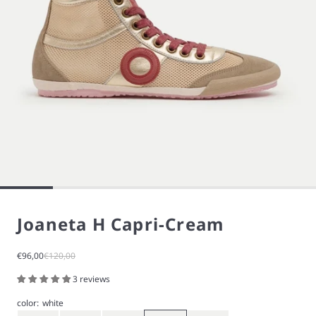
Joaneta H Capri-Cream
Sale price
Regular price
€96,00
€120,00
3 reviews
color:
white