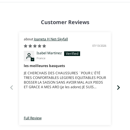
Customer Reviews
Joaneta H Net-Skyfall
07/13/2026
Isabel Martinez
France
les meilleures basquets
Gena
JE CHERCHAIS DES CHAUSSURES ¨POUR L' ÉTÉ
Die 
TRES CONFORTABLES LEGERES EQUITABLES POUR
und w
BOSSER LA SAISON SANS AVOIR MAL AUX PIEDS
innen
ET GRACE A MES ARO (je les adore) JE SUIS
mit l
LEGERE BELLE ET J'AI PAS MAL AUX PIEDS POUR
dies
MOI C'EST LES MEILLEURES CHAUSSURES !!!! DU
ande
COUP J'EN AI COMMANDÉ UNE NOUVELLE
Passf
PAIRE...Je pense je suis devenue adepte 100%
passe
und b
gedac
Full Review
Full 