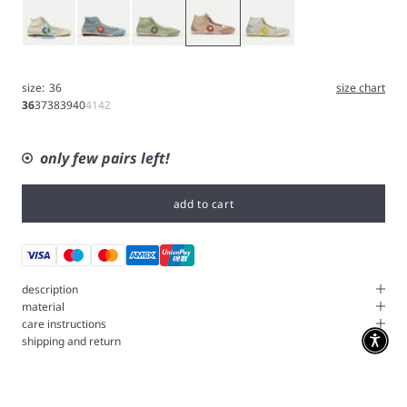
Contrail
Skyfall
Thyme
Cream
Grey
size:
36
size chart
36
37
38
39
40
41
42
only few pairs left!
add to cart
description
material
care instructions
shipping and return