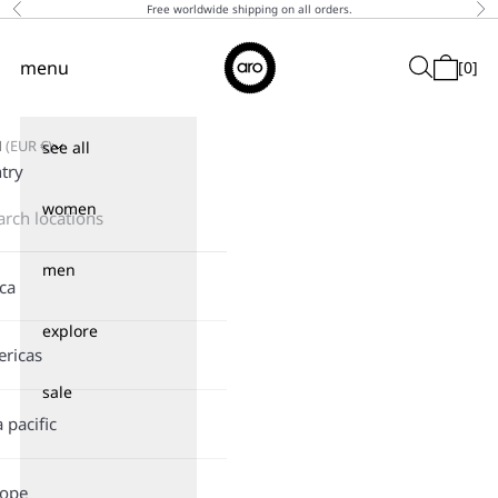
Skip to content
Free worldwide shipping on all orders.
Previous
Ne
↵
↵
↵
↵
Skip to content
Skip to menu
Skip to footer
Open Accessibility Widget
Aro
menu
Search
[
0
]
Navigation menu
Cart
N
(
EUR
€)
see all
try
women
men
ica
explore
ricas
sale
a pacific
rope