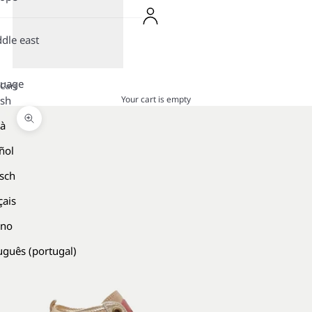
dle east
guage
Cart
Your cart is empty
ish
là
Zoom picture
ñol
sch
çais
ano
uguês (portugal)