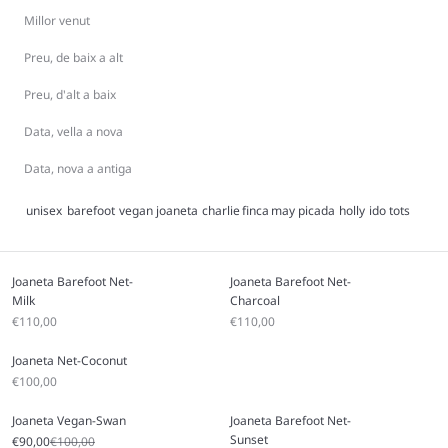
Millor venut
Preu, de baix a alt
Preu, d'alt a baix
Data, vella a nova
Data, nova a antiga
unisex
barefoot
vegan
joaneta
charlie
finca
may
picada
holly
ido
tots
Joaneta Barefoot Net-
Joaneta Barefoot Net-
Milk
Charcoal
Sale price
Sale price
€110,00
€110,00
Joaneta Net-Coconut
Sale price
€100,00
Joaneta Vegan-Swan
Joaneta Barefoot Net-
Sunset
Sale price
Regular price
€90,00
€100,00