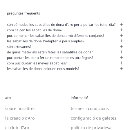
preguntes freqüents
són còmodes les sabatilles de dona d’aro per a portar-les tot el dia?
com calcen les sabatilles de dona?
puc combinar les sabatilles de dona amb diferents conjunts?
les sabatilles de dona s’adapten a peus amples?
són artesanes?
de quins materials estan fetes les sabatilles de dona?
puc portar-les per a fer un tomb o en dies atrafegats?
com puc cuidar les meves sabatilles?
les sabatilles de dona inclouen nous models?
aro
informació
sobre nosaltres
termes i condicions
la creació d’Aro
configuració de galetes
el club d’Aro
política de privadesa