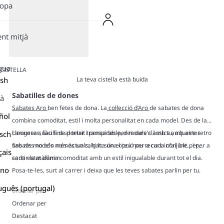
ropa
ent mitjà
gua
CISTELLA
La teva cistella està buida
ish
Sabatilles de dones
là
Sabates Aro
ben fetes de dona. La
col·lecció d’Aro
de sabates de dona
ñol
combina comoditat, estil i molta personalitat en cada model. Des de la
camussa suau fins al teixit transpirable, des dels clàssics amb aire retro
Lleugeres, fàcils de portar i pensades per moure’s amb tu, aquestes
sch
fins als models més actuals, hi ha una opció per a cada conjunt… i per a
sabates no són només un calçat: són el teu nou recurs infal·lible per
çais
cada estat d’ànim.
sentir la màxima comoditat amb un estil inigualable durant tot el dia.
ano
Posa-te-les, surt al carrer i deixa que les teves sabates parlin per tu.
uguês (portugal)
ordenar per
Ordenar per
Destacat