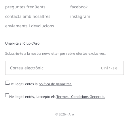
preguntes freqüents
facebook
contacta amb nosaltres
instagram
enviaments i devolucions
Uneix-te al Club d’Aro
Subscriu-te a la nostra newsletter per rebre ofertes exclusives.
unir-se
He llegit i entès la
política de privacitat.
He llegit i entès, i accepto els
Termes i Condicions Generals.
© 2026 -
Aro