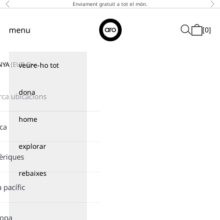
Saltar al contingut
Enviament gratuït a tot el món.
Anterior
A c
↵
↵
↵
↵
Skip to content
Skip to menu
Skip to footer
Open Accessibility Widget
Aro
menu
Search
[
0
]
Navigation menu
Cistella
NYA
(
EUR
€)
veure-ho tot
dona
home
ica
explorar
èriques
rebaixes
a pacífic
ropa