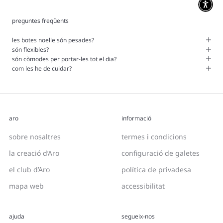
botes perfectes.
preguntes freqüents
les botes noelle són pesades?
són flexibles?
són còmodes per portar-les tot el dia?
com les he de cuidar?
aro
informació
sobre nosaltres
termes i condicions
la creació d’Aro
configuració de galetes
el club d’Aro
política de privadesa
mapa web
accessibilitat
ajuda
segueix-nos