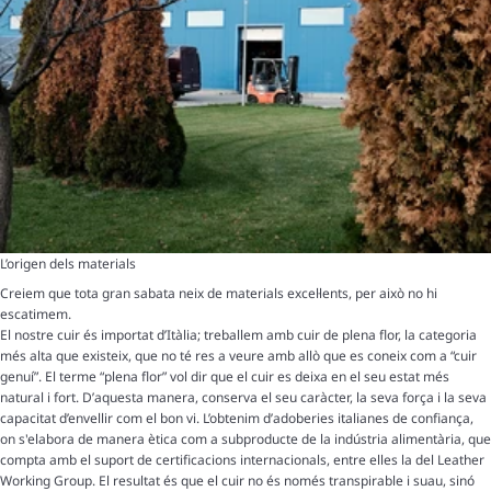
L’origen dels materials
Creiem que tota gran sabata neix de materials excel·lents, per això no hi
escatimem.
El nostre cuir és importat d’Itàlia; treballem amb cuir de plena flor, la categoria
més alta que existeix, que no té res a veure amb allò que es coneix com a “cuir
genuí”. El terme “plena flor” vol dir que el cuir es deixa en el seu estat més
natural i fort. D’aquesta manera, conserva el seu caràcter, la seva força i la seva
capacitat d’envellir com el bon vi. L’obtenim d’adoberies italianes de confiança,
on s'elabora de manera ètica com a subproducte de la indústria alimentària, que
compta amb el suport de certificacions internacionals, entre elles la del Leather
Working Group. El resultat és que el cuir no és només transpirable i suau, sinó