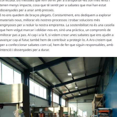
correcuita. Els mètodes que fem servir per a transportar-les són més lents i
tenen menys impacte, cosa que té sentit per a sabates que mai han estat
dissenyades per a anar amb presses.
I no ens quedem de braços plegats. Constantment, ens dediquem a explorar
materials nous, millorar els nostres processos i trobar solucions més
enginyoses per a reduir la nostra empremta. La sostenibilitat no és una casella
que hem volgut marcar i oblidar-nos-en, sinó una pràctica, un compromís de
millorar pas a pas. Al cap i a la fi, si volem crear unes sabates que ens ajudin a
avançar cap al futur, també hem de contribuir a protegir-lo. A Aro creiem que
per a confeccionar sabates com cal, hem de fer que siguin responsables, amb
intenció i dissenyades per a durar.