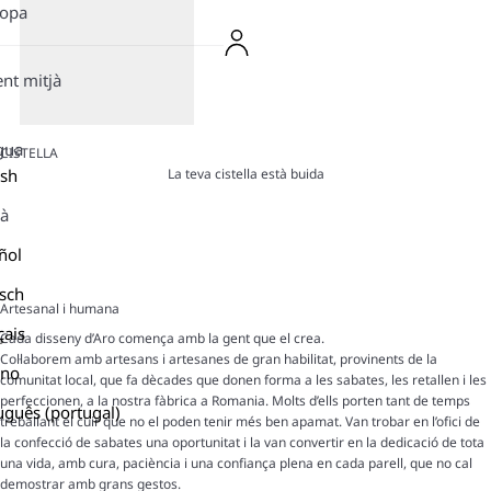
ropa
ent mitjà
gua
CISTELLA
La teva cistella està buida
ish
là
ñol
sch
Artesanal i humana
çais
Cada disseny d’Aro comença amb la gent que el crea.
Col·laborem amb artesans i artesanes de gran habilitat, provinents de la
ano
comunitat local, que fa dècades que donen forma a les sabates, les retallen i les
perfeccionen, a la nostra fàbrica a Romania. Molts d’ells porten tant de temps
uguês (portugal)
treballant el cuir que no el poden tenir més ben apamat. Van trobar en l’ofici de
la confecció de sabates una oportunitat i la van convertir en la dedicació de tota
una vida, amb cura, paciència i una confiança plena en cada parell, que no cal
demostrar amb grans gestos.