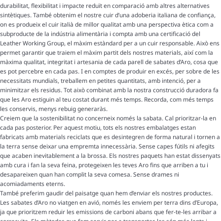
durabilitat, flexibilitat i impacte reduït en comparació amb altres alternatives
sintètiques. També obtenim el nostre cuir d’una adoberia italiana de confiança,
on es produeix el cuir italià de millor qualitat amb una perspectiva ètica com a
subproducte de la indústria alimentària i compta amb una certificació del
Leather Working Group, el màxim estàndard per a un cuir responsable. Això ens
permet garantir que traiem el màxim partit dels nostres materials, així com la
màxima qualitat, integritat i artesania de cada parell de sabates d’Aro, cosa que
es pot percebre en cada pas. I en comptes de produir en excés, per sobre de les
necessitats mundials, treballem en petites quantitats, amb intenció, per a
minimitzar els residus. Tot això combinat amb la nostra construcció duradora fa
que les Aro estiguin al teu costat durant més temps. Recorda, com més temps
les conservis, menys rebuig generaràs.
Creiem que la sostenibilitat no concerneix només la sabata. Cal prioritzar-la en
cada pas posterior. Per aquest motiu, tots els nostres embalatges estan
fabricats amb materials reciclats que es desintegren de forma natural i tornen a
la terra sense deixar una empremta innecessària. Sense capes fútils ni afegits
que acaben inevitablement a la brossa. Els nostres paquets han estat dissenyats
amb cura i fan la seva feina, protegeixen les teves Aro fins que arriben a tu i
desapareixen quan han complit la seva comesa. Sense drames ni
acomiadaments eterns.
També preferim gaudir del paisatge quan hem d’enviar els nostres productes.
Les sabates d’Aro no viatgen en avió, només les enviem per terra dins d’Europa,
ja que prioritzem reduir les emissions de carboni abans que fer-te-les arribar a