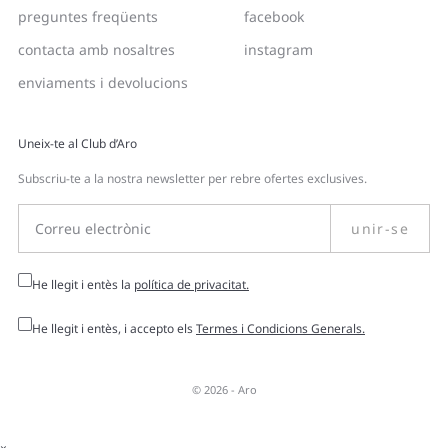
preguntes freqüents
facebook
contacta amb nosaltres
instagram
enviaments i devolucions
Uneix-te al Club d’Aro
Subscriu-te a la nostra newsletter per rebre ofertes exclusives.
unir-se
He llegit i entès la
política de privacitat.
He llegit i entès, i accepto els
Termes i Condicions Generals.
© 2026 -
Aro