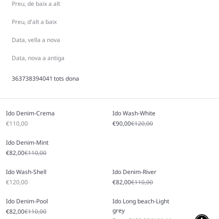
Preu, de baix a alt
Preu, d'alt a baix
Data, vella a nova
Data, nova a antiga
36
37
38
39
40
41
tots
dona
Ido Denim-Crema
Ido Wash-White
Sale price
Sale price
Regular price
€110,00
€90,00
€120,00
Ido Denim-Mint
Sale price
Regular price
€82,00
€110,00
Ido Wash-Shell
Ido Denim-River
Sale price
Sale price
Regular price
€120,00
€82,00
€110,00
Ido Denim-Pool
Ido Long beach-Light
grey
Sale price
Regular price
€82,00
€110,00