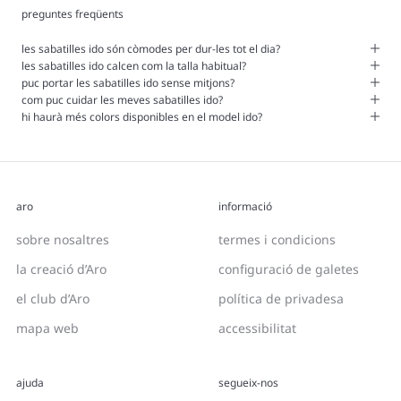
preguntes freqüents
les sabatilles ido són còmodes per dur-les tot el dia?
les sabatilles ido calcen com la talla habitual?
puc portar les sabatilles ido sense mitjons?
com puc cuidar les meves sabatilles ido?
hi haurà més colors disponibles en el model ido?
aro
informació
sobre nosaltres
termes i condicions
la creació d’Aro
configuració de galetes
el club d’Aro
política de privadesa
mapa web
accessibilitat
ajuda
segueix-nos