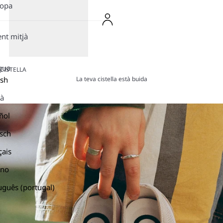
ropa
ent mitjà
gua
CISTELLA
La teva cistella està buida
ish
là
ñol
sch
çais
ano
uguês (portugal)