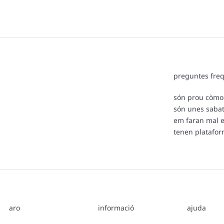
preguntes fre
són prou còmod
són unes sabat
em faran mal e
tenen platafo
aro
informació
ajuda