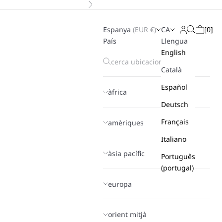
A continuació
Espanya
(
EUR
€)
CA
[
0
]
Search
Login
Cistella
País
Llengua
English
Català
Español
àfrica
Deutsch
Français
amèriques
Italiano
àsia pacífic
Português
(portugal)
europa
orient mitjà