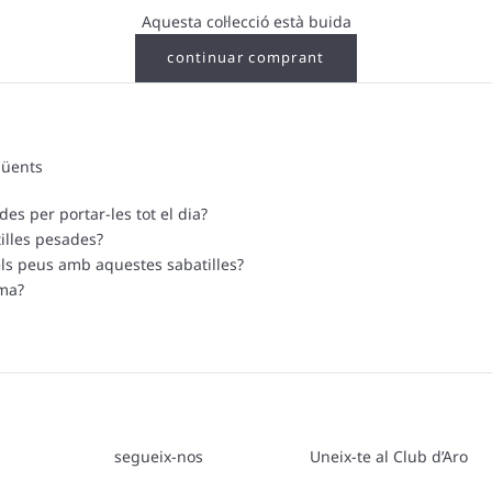
Aquesta col·lecció està buida
continuar comprant
qüents
es per portar-les tot el dia?
illes pesades?
ls peus amb aquestes sabatilles?
rma?
segueix-nos
Uneix-te al Club d’Aro