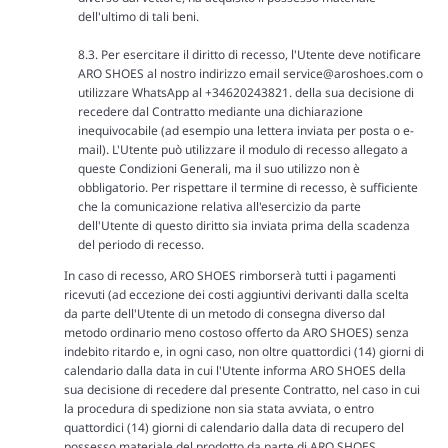
dell'ultimo di tali beni.
8.3. Per esercitare il diritto di recesso, l'Utente deve notificare
ARO SHOES al nostro indirizzo email
service@aroshoes.com
o
utilizzare WhatsApp al +34620243821.
della sua decisione di
recedere dal Contratto mediante una dichiarazione
inequivocabile (ad esempio una lettera inviata per posta o e-
mail). L'Utente può utilizzare il modulo di recesso allegato a
queste Condizioni Generali, ma il suo utilizzo non è
obbligatorio. Per rispettare il termine di recesso, è sufficiente
che la comunicazione relativa all'esercizio da parte
dell'Utente di questo diritto sia inviata prima della scadenza
del periodo di recesso.
In caso di recesso, ARO SHOES rimborserà tutti i pagamenti
ricevuti (ad eccezione dei costi aggiuntivi derivanti dalla scelta
da parte dell'Utente di un metodo di consegna diverso dal
metodo ordinario meno costoso offerto da ARO SHOES) senza
indebito ritardo e, in ogni caso, non oltre quattordici (14) giorni di
calendario dalla data in cui l'Utente informa ARO SHOES della
sua decisione di recedere dal presente Contratto, nel caso in cui
la procedura di spedizione non sia stata avviata, o entro
quattordici (14) giorni di calendario dalla data di recupero del
possesso materiale del prodotto da parte di ARO SHOES.