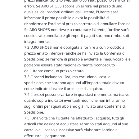
prezzi elencati sul Sito Web siano corretti, possono verificarsi
errori. Se ARO SHOES scopre un errore nel prezzo di uno
qualsiasi dei prodotti ordinati dall'Utente, l'Utente sarà
informato il prima possibile e avrà la possibilità di
riconfermare l'ordine al prezzo corretto o di annullare l'ordine.
Se ARO SHOES non riesce a contattare l'Utente, l'ordine sarà
considerato annullato e gli importi pagati saranno rimborsati
integralmente.
7.2. ARO SHOES non è obbligata a fornire alcun prodotto al
prezzo errato inferiore (anche se ha inviato la Conferma di
Spedizione) se l'errore di prezzo è evidente e inequivocabile e
potrebbe essere stato ragionevolmente riconosciuto
dall'Utente come un prezzo errato.
7.3. I prezzi includono l'IVA, ma escludono i costi di
spedizione, che saranno aggiunti all'importo totale dovuto
come indicato durante il processo di acquisto.
7.4. I prezzi possono variare in qualsiasi momento, ma (salvo
quanto sopra indicato) eventuali modifiche non influiranno
sugli ordini per i quali abbiamo già inviato una Conferma di
Spedizione.
7.5. Una volta che l'Utente ha effettuato l'acquisto, tutti gli
articoli che desidera acquistare saranno stati aggiunti al suo
carrello e il passo successivo sarà elaborare l'ordine e
effettuare il pagamento.