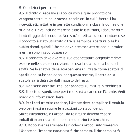
B. Condizioni per il reso
8.5. Il diritto di recesso si applica solo a quei prodotti che
vengono restituiti nelle stesse condizioni in cui l'Utente li ha
ricevuti, etichettati e in perfette condizioni, inclusa la confezione
originale. Deve includere anche tutte le istruzioni, i documenti e
l'imballaggio del prodotto. Non sarà effettuato alcun rimborso se
il prodotto è stato utilizzato oltre la semplice apertura o se ha
subito danni, quindi l'Utente deve prestare attenzione ai prodotti
mentre sono in suo possesso.
8.6. Il prodotto deve avere la sua etichettatura originale e deve
essere nelle stesse condizioni, inclusa la scatola e la borsa di
stoffa. Se la scatola delle scarpe viene utilizzata come scatola di
spedizione, subendo danni per questo motivo, il costo della
scatola sarà detratto dall'importo del reso.
8.7. Non sono accettati resi per prodotti su misura o modificati.
8.8. Il costo di spedizione per i resi sarà a carico dell'Utente. Vedi
maggiori informazioni
here
.
8.9. Per i resi tramite corriere, l'Utente deve compilare il modulo
web per i resi e seguire le istruzioni corrispondenti.
Successivamente, gli articoli da restituire devono essere
imballati in una scatola in buone condizioni e ben chiusa.
8.10. Dopo aver esaminato l'articolo/gli articoli informeremo
l'Utente se l'importo pagato sarà rimborsato. Il rimborso sarà