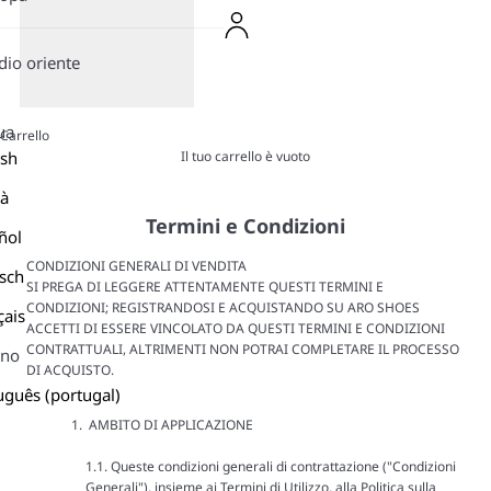
io oriente
ua
Carrello
Il tuo carrello è vuoto
ish
là
Termini e Condizioni
ñol
CONDIZIONI GENERALI DI VENDITA
sch
SI PREGA DI LEGGERE ATTENTAMENTE QUESTI TERMINI E
CONDIZIONI; REGISTRANDOSI E ACQUISTANDO SU ARO SHOES
çais
ACCETTI DI ESSERE VINCOLATO DA QUESTI TERMINI E CONDIZIONI
CONTRATTUALI, ALTRIMENTI NON POTRAI COMPLETARE IL PROCESSO
ano
DI ACQUISTO.
uguês (portugal)
AMBITO DI APPLICAZIONE
1.1. Queste condizioni generali di contrattazione ("Condizioni
Generali"), insieme ai Termini di Utilizzo, alla Politica sulla