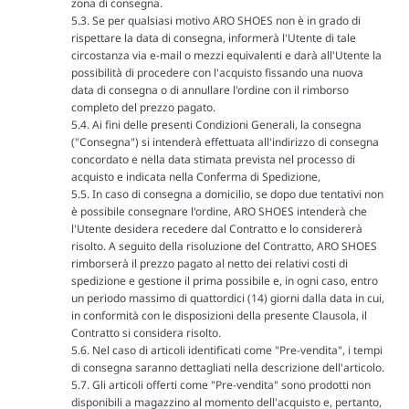
zona di consegna.
5.3. Se per qualsiasi motivo ARO SHOES non è in grado di
rispettare la data di consegna, informerà l'Utente di tale
circostanza via e-mail o mezzi equivalenti e darà all'Utente la
possibilità di procedere con l'acquisto fissando una nuova
data di consegna o di annullare l'ordine con il rimborso
completo del prezzo pagato.
5.4. Ai fini delle presenti Condizioni Generali, la consegna
("Consegna") si intenderà effettuata all'indirizzo di consegna
concordato e nella data stimata prevista nel processo di
acquisto e indicata nella Conferma di Spedizione,
5.5. In caso di consegna a domicilio, se dopo due tentativi non
è possibile consegnare l'ordine, ARO SHOES intenderà che
l'Utente desidera recedere dal Contratto e lo considererà
risolto. A seguito della risoluzione del Contratto, ARO SHOES
rimborserà il prezzo pagato al netto dei relativi costi di
spedizione e gestione il prima possibile e, in ogni caso, entro
un periodo massimo di quattordici (14) giorni dalla data in cui,
in conformità con le disposizioni della presente Clausola, il
Contratto si considera risolto.
5.6. Nel caso di articoli identificati come "Pre-vendita", i tempi
di consegna saranno dettagliati nella descrizione dell'articolo.
5.7. Gli articoli offerti come "Pre-vendita" sono prodotti non
disponibili a magazzino al momento dell'acquisto e, pertanto,