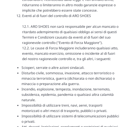
ridurranno o limiteranno in altro modo garanzie espresse o
implicite che potrebbero essere state concesse.
Eventi al di fuori del controllo di ARO SHOES
12.1. ARO SHOES non sarà responsabile per alcun mancato o
ritardato adempimento di qualsiasi obbligo ai sensi di questi
Termini e Condizioni causato da eventi al di fuori del suo
ragionevole controllo ("Evento di Forza Maggiore").
12.2. Le cause di Forza Maggiore includeranno qualsiasi atto,
evento, mancato esercizio, omissione o incidente al di fuori
del nostro ragionevole controllo e, tra gli altri, i seguenti:
Scioperi, serrate o altre azioni sindacali.
Disturbo civile, sommossa, invasione, attacco terroristico o
minaccia terroristica, guerra (dichiarata o non dichiarata) o
minaccia o preparazione alla guerra.
Incendio, esplosione, tempesta, inondazione, terremoto,
subsidenza, epidemia, pandemia o qualsiasi altra calamità
naturale.
Impossibilità di utilizzare treni, navi, aerei, trasporti
motorizzati o altri mezzi di trasporto, pubblici o privati.
Impossibilità di utilizzare sistemi di telecomunicazioni pubblici
o privati.
Atti, decreti, legislazioni, regolamenti o restrizioni di qualsiasi