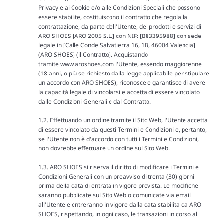
Privacy e ai Cookie e/o alle Condizioni Speciali che possono
essere stabilite, costituiscono il contratto che regola la
contrattazione, da parte dell'Utente, dei prodotti e servizi di
ARO SHOES
[
ARO 2005 S.L.
]
con NIF:
[
B83395988
]
con sede
legale in
[
Calle Conde Salvatierra 16, 1B, 46004 Valencia
]
(ARO SHOES) (il Contratto). Acquistando
tramite
www.aroshoes.com
l'Utente, essendo maggiorenne
(18 anni, o più se richiesto dalla legge applicabile per stipulare
un accordo con ARO SHOES), riconosce e garantisce di avere
la capacità legale di vincolarsi e accetta di essere vincolato
dalle Condizioni Generali e dal Contratto.
1.2. Effettuando un ordine tramite il Sito Web, l'Utente accetta
di essere vincolato da questi Termini e Condizioni e, pertanto,
se l'Utente non è d'accordo con tutti i Termini e Condizioni,
non dovrebbe effettuare un ordine sul Sito Web.
1.3. ARO SHOES si riserva il diritto di modificare i Termini e
Condizioni Generali con un preavviso di trenta (30) giorni
prima della data di entrata in vigore prevista. Le modifiche
saranno pubblicate sul Sito Web o comunicate via email
all'Utente e entreranno in vigore dalla data stabilita da ARO
SHOES, rispettando, in ogni caso, le transazioni in corso al