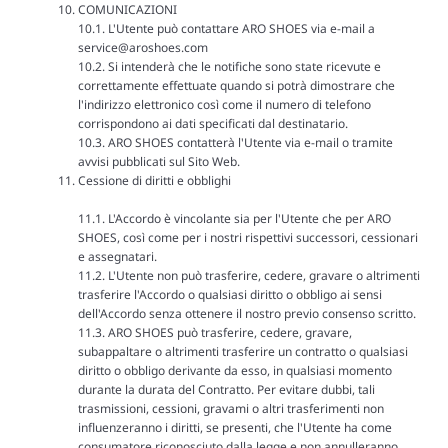
COMUNICAZIONI
10.1. L'Utente può contattare ARO SHOES via e-mail a
service@aroshoes.com
10.2. Si intenderà che le notifiche sono state ricevute e
correttamente effettuate quando si potrà dimostrare che
l'indirizzo elettronico così come il numero di telefono
corrispondono ai dati specificati dal destinatario.
10.3. ARO SHOES contatterà l'Utente via e-mail o tramite
avvisi pubblicati sul Sito Web.
Cessione
di diritti e obblighi
11.1. L'Accordo è vincolante sia per l'Utente che per ARO
SHOES, così come per i nostri rispettivi successori, cessionari
e assegnatari.
11.2. L'Utente non può trasferire, cedere, gravare o altrimenti
trasferire l'Accordo o qualsiasi diritto o obbligo ai sensi
dell'Accordo senza ottenere il nostro previo consenso scritto.
11.3. ARO SHOES può trasferire, cedere, gravare,
subappaltare o altrimenti trasferire un contratto o qualsiasi
diritto o obbligo derivante da esso, in qualsiasi momento
durante la durata del Contratto. Per evitare dubbi, tali
trasmissioni, cessioni, gravami o altri trasferimenti non
influenzeranno i diritti, se presenti, che l'Utente ha come
consumatore riconosciuto dalla legge e non annulleranno,