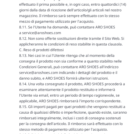
effettuato il prima possibile e, in ogni caso, entro quattordici (14)
giorni dalla data di ricezione dell'articolo/gli articoli nel nostro
magazzino. Il rimborso sarà sempre effettuato con lo stesso
mezzo di pagamento utilizzato per l'acquisto.
8.11. Se l'Utente ha domande, può contattare ARO SHOES
a
service@aroshoes.com
8.12. Non sono offerte sostituzioni dirette tramite il Sito Web. Si
applicheranno le condizioni di reso stabilite in questa clausola.
C. Reso di prodotti difettosi
8.13. Nei casi in cui l'Utente ritenga che al momento della
consegna il prodotto non sia conforme a quanto stabilito nelle
Condizioni Generali, può contattare ARO SHOES all'indirizzo
service@aroshoes.com indicando i dettagli del prodotto e il
danno subito, e ARO SHOES fornirà ulteriori istruzioni.
8.14. Una volta consegnato il prodotto, ARO SHOES procederà a
esaminare attentamente il prodotto restituito e informerà
l'Utente via email, entro un periodo di tempo ragionevole, se
applicabile, ARO SHOES rimborserà l'importo corrispondente.
8.15. Gli importi pagati per quei prodotti che vengono restituiti a
causa di qualsiasi difetto o imperfezione, quando esiste, saranno
rimborsati integralmente, inclusi i costi di consegna sostenuti
per la consegna dell'articolo. Il rimborso sarà effettuato con lo
stesso metodo di pagamento utilizzato per l'acquisto.