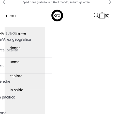
Vai al contenuto
Spedizione gratuita in tutto il mondo, su tutti gli ordini.
Precedente
Suc
↵
↵
↵
↵
Skip to content
Skip to menu
Skip to footer
Open Accessibility Widget
Aro
menu
Cerca
[
0
]
Menù
Carrello
GNA
(
EUR
€)
vedi tutto
e/Area geografica
donna
uomo
ica
esplora
eriche
in saldo
a pacifico
ropa