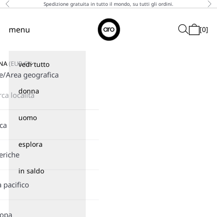
Vai al contenuto
Spedizione gratuita in tutto il mondo, su tutti gli ordini.
Precedente
Suc
↵
↵
↵
↵
Skip to content
Skip to menu
Skip to footer
Open Accessibility Widget
Aro
menu
Cerca
[
0
]
Menù
Carrello
GNA
(
EUR
€)
vedi tutto
e/Area geografica
donna
uomo
ica
esplora
eriche
in saldo
a pacifico
ropa