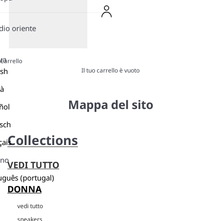
io oriente
ua
Carrello
Il tuo carrello è vuoto
ish
là
Mappa del sito
ñol
sch
Collections
çais
ano
VEDI TUTTO
uguês (portugal)
DONNA
vedi tutto
sneakers