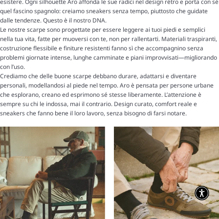
esistere. Ogni silhouette Aro affonda le sue radici nel design rétro e porta con sé
quel fascino spagnolo: creiamo sneakers senza tempo, piuttosto che guidate
dalle tendenze. Questo è il nostro DNA.
Le nostre scarpe sono progettate per essere leggere ai tuoi piedi e semplici
nella tua vita, fatte per muoversi con te, non per rallentarti. Materiali traspiranti,
costruzione flessibile e finiture resistenti fanno sì che accompagnino senza
problemi giornate intense, lunghe camminate e piani improvvisati—migliorando
con l’uso.
Crediamo che delle buone scarpe debbano durare, adattarsi e diventare
personali, modellandosi al piede nel tempo. Aro è pensata per persone urbane
che esplorano, creano ed esprimono sé stesse liberamente. L’attenzione è
sempre su chi le indossa, mai il contrario. Design curato, comfort reale e
sneakers che fanno bene il loro lavoro, senza bisogno di farsi notare.