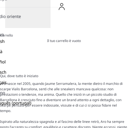
io oriente
ua
Carrello
Il tuo carrello è vuoto
ish
là
ñol
sch
Qui, dove tutto è iniziato
çais
Aro nasce nel 2005, quando Jaume Serramalera, la mente dietro il marchio di
scarpe Vialis Barcelona, sentì che alle sneakers mancava qualcosa: non
ano
prestazioni o tendenze, ma anima. Quello che iniziò in un piccolo studio di
Barcellona è cresciuto fino a diventare un brand attento a ogni dettaglio, con
uguês (portugal)
scarpe pensate per essere indossate, vissute e di cui ci si possa fidare nel
tempo.
Ispirato alla naturalezza spagnola e al fascino delle linee retrò, Aro ha sempre
posto l’accento su comfort, equilibrio e carattere discreto. Niente eccessi, niente