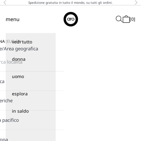
Vai al contenuto
Spedizione gratuita in tutto il mondo, su tutti gli ordini.
Precedente
Suc
↵
↵
↵
↵
Skip to content
Skip to menu
Skip to footer
Open Accessibility Widget
Aro
menu
Cerca
[
0
]
Menù
Carrello
GNA
(
EUR
€)
vedi tutto
e/Area geografica
donna
uomo
ica
esplora
eriche
in saldo
a pacifico
ropa