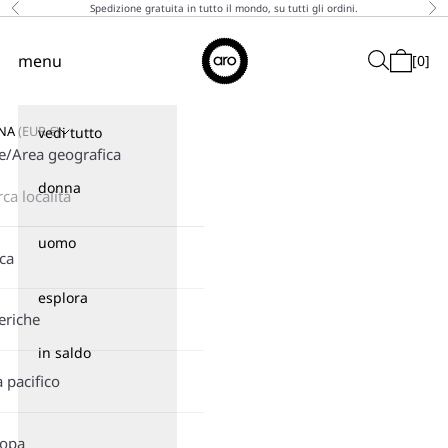
Vai al contenuto
Spedizione gratuita in tutto il mondo, su tutti gli ordini.
Precedente
Suc
↵
↵
↵
↵
Skip to content
Skip to menu
Skip to footer
Open Accessibility Widget
Aro
menu
Cerca
[
0
]
Menù
Carrello
GNA
(
EUR
€)
vedi tutto
e/Area geografica
donna
uomo
ica
esplora
eriche
in saldo
a pacifico
ropa