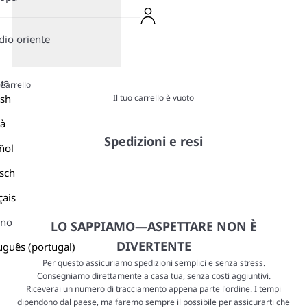
io oriente
ua
Carrello
Il tuo carrello è vuoto
ish
là
Spedizioni e resi
ñol
sch
çais
ano
LO SAPPIAMO—ASPETTARE NON È
DIVERTENTE
uguês (portugal)
Per questo assicuriamo spedizioni semplici e senza stress.
Consegniamo direttamente a casa tua, senza costi aggiuntivi.
Riceverai un numero di tracciamento appena parte l'ordine. I tempi
dipendono dal paese, ma faremo sempre il possibile per assicurarti che