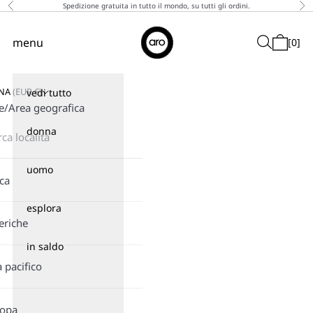
Vai al contenuto
Spedizione gratuita in tutto il mondo, su tutti gli ordini.
Precedente
Suc
↵
↵
↵
↵
Skip to content
Skip to menu
Skip to footer
Open Accessibility Widget
Aro
menu
Cerca
[
0
]
Menù
Carrello
GNA
(
EUR
€)
vedi tutto
e/Area geografica
donna
uomo
ica
esplora
eriche
in saldo
a pacifico
ropa