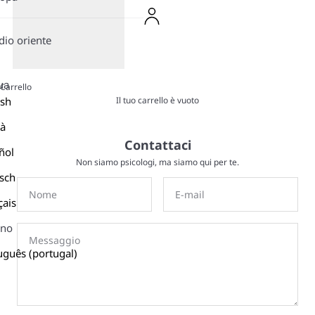
io oriente
ua
Carrello
Il tuo carrello è vuoto
ish
là
Contattaci
ñol
Non siamo psicologi, ma siamo qui per te.
sch
çais
ano
uguês (portugal)