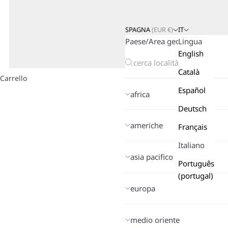
SPAGNA
(
EUR
€)
IT
Paese/Area geografica
Lingua
English
Català
Carrello
Español
africa
Deutsch
americhe
Français
Italiano
asia pacifico
Il mio ordine
Português
(portugal)
come posso or
europa
posso annullar
qual è il modo 
come posso sap
medio oriente