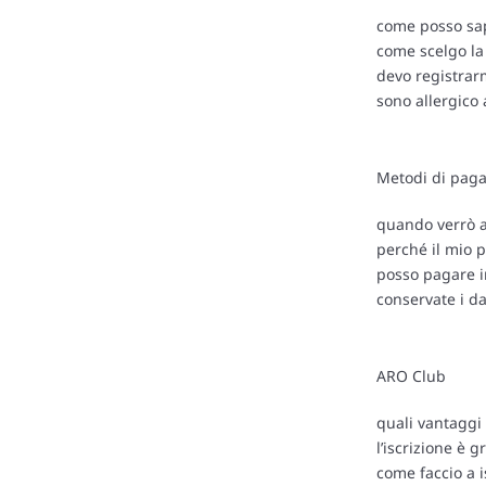
posso aggiorna
come posso sape
come scelgo la
devo registrarm
sono allergico 
Metodi di pag
quando verrò a
perché il mio 
posso pagare in
conservate i da
ARO Club
quali vantaggi
l’iscrizione è g
come faccio a i