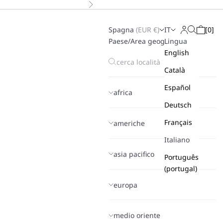
Successivo
Spagna
(
EUR
€)
IT
[
0
]
Cerca
Login
Carrello
Paese/Area geografica
Lingua
English
Català
Español
africa
Deutsch
Français
americhe
Italiano
asia pacifico
Português
(portugal)
europa
medio oriente