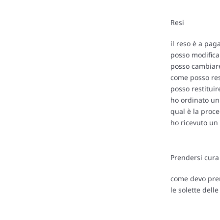
Resi
il reso è a pa
posso modificare
posso cambiare
come posso rest
posso restituir
ho ordinato un 
qual è la proc
ho ricevuto un 
Prendersi cura
come devo pren
le solette dell