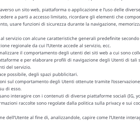
raverso un sito web, piattaforma o applicazione e l’uso delle diverse
accedere a parti a accesso limitato, ricordare gli elementi che comp
ento, usare funzioni di sicurezza durante la navigazione, memorizza
l servizio con alcune caratteristiche generali predefinite secondo un
zione regionale da cui l’Utente accede al servizio, ecc.
alizzare il comportamento degli utenti dei siti web a cui sono colle
attaforme e per elaborare profili di navigazione degli Utenti di tali s
nti del servizio.
ce possibile, degli spazi pubblicitari.
i sul comportamento degli Utenti ottenute tramite l’osservazione c
su di esso.
ossano interagire con i contenuti di diverse piattaforme sociali (IG, y
formazioni raccolte sono regolate dalla politica sulla privacy e sui c
e dell’Utente al fine di, analizzandole, capire come l’Utente interag