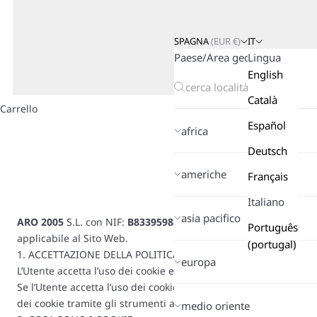
SPAGNA
(
EUR
€)
IT
Paese/Area geografica
Lingua
English
Català
Carrello
Español
africa
Deutsch
americhe
Français
Italiano
asia pacifico
ARO 2005
S.L. con NIF:
B83395988
con sede in
Via Conte Salvat
Português
applicabile al Sito Web.
(portugal)
1. ACCETTAZIONE DELLA POLITICA DEI COOKIE
europa
L’Utente accetta l’uso dei cookie e tecnologie simili e questa p
Se l’Utente accetta l’uso dei cookie, l’avviso del primo livello
dei cookie tramite gli strumenti abilitati a tale scopo.
medio oriente