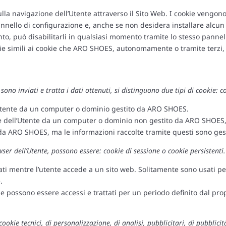
lla navigazione dell’Utente attraverso il Sito Web. I cookie vengon
pannello di configurazione e, anche se non desidera installare alcun
nto, può disabilitarli in qualsiasi momento tramite lo stesso pannel
e simili ai cookie che ARO SHOES, autonomamente o tramite terzi, p
 sono inviati e tratta i dati ottenuti, si distinguono due tipi di cookie: 
ll’Utente da un computer o dominio gestito da ARO SHOES.
ale dell’Utente da un computer o dominio non gestito da ARO SHOES, ma
 da ARO SHOES, ma le informazioni raccolte tramite questi sono gest
er dell’Utente, possono essere: cookie di sessione o cookie persistenti
ati mentre l’utente accede a un sito web. Solitamente sono usati pe
.
e possono essere accessi e trattati per un periodo definito dal prop
cookie tecnici, di personalizzazione, di analisi, pubblicitari, di pubblic