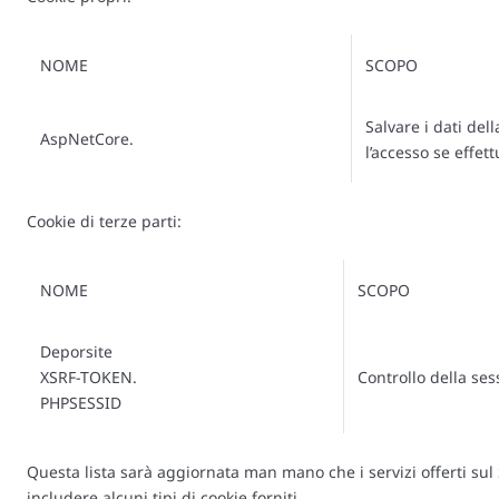
NOME
SCOPO
Salvare i dati dell
AspNetCore.
l’accesso se effet
Cookie di terze parti:
NOME
SCOPO
Deporsite
XSRF-TOKEN.
Controllo della ses
PHPSESSID
Questa lista sarà aggiornata man mano che i servizi offerti su
includere alcuni tipi di cookie forniti.