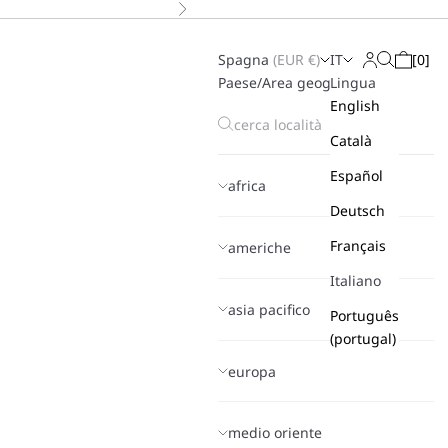
Successivo
Spagna
(
EUR
€)
IT
[
0
]
Cerca
Login
Carrello
Paese/Area geografica
Lingua
English
Català
Español
africa
Deutsch
Français
americhe
Italiano
asia pacifico
Português
(portugal)
europa
medio oriente