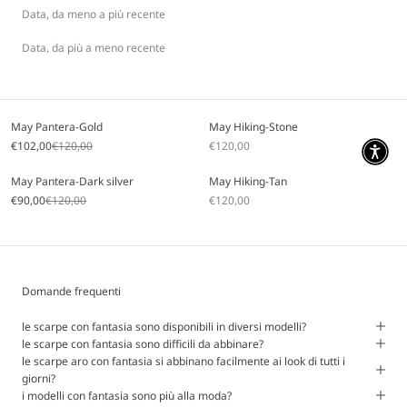
Data, da meno a più recente
Data, da più a meno recente
May Pantera-Gold
May Hiking-Stone
Prezzo scontato
Prezzo
Prezzo scontato
€102,00
€120,00
€120,00
May Pantera-Dark silver
May Hiking-Tan
Prezzo scontato
Prezzo
Prezzo scontato
€90,00
€120,00
€120,00
Domande frequenti
le scarpe con fantasia sono disponibili in diversi modelli?
le scarpe con fantasia sono difficili da abbinare?
le scarpe aro con fantasia si abbinano facilmente ai look di tutti i
giorni?
i modelli con fantasia sono più alla moda?