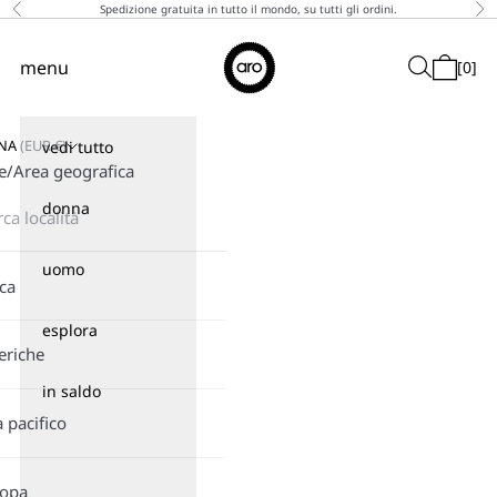
Vai al contenuto
Spedizione gratuita in tutto il mondo, su tutti gli ordini.
Precedente
Suc
↵
↵
↵
↵
Skip to content
Skip to menu
Skip to footer
Open Accessibility Widget
Aro
menu
Cerca
[
0
]
Menù
Carrello
GNA
(
EUR
€)
vedi tutto
e/Area geografica
donna
uomo
ica
esplora
eriche
in saldo
a pacifico
ropa