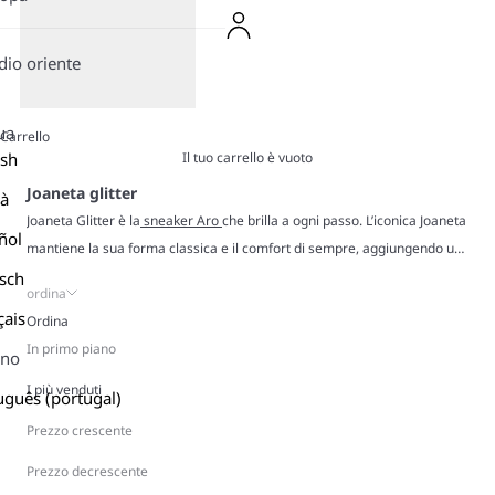
io oriente
ua
Carrello
Il tuo carrello è vuoto
ish
Joaneta glitter
là
Joaneta Glitter è la
sneaker Aro
che brilla a ogni passo. L’iconica Joaneta
ñol
mantiene la sua forma classica e il comfort di sempre, aggiungendo un
tocco di glitter che rende i tuoi passi più luminosi. Realizzate in morbido
sch
ordina
camoscio e tessuti traspiranti, combinano stile e comfort in modo
çais
Ordina
naturale. Indossale e lascia che il glitter parli da sé. Con la vestibilità
In primo piano
ano
perfetta di Joaneta, sono sneakers che catturano gli sguardi.
I più venduti
uguês (portugal)
Prezzo crescente
Prezzo decrescente