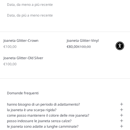
Data, da meno a più recente
Data, da più a meno recente
Joaneta Glitter-Crown
Joaneta Glitter-Vinyl
Prezzo scontato
Prezzo scontato
Prezzo
€100,00
€80,00
€100,00
Joaneta Glitter-Old Silver
Prezzo scontato
€100,00
Domande frequenti
hanno bisogno di un periodo di adattamento?
la joaneta è una scarpa rigida?
come posso mantenere il colore delle mie joaneta?
posso indossare le joaneta senza calze?
le joaneta sono adatte a lunghe camminate?