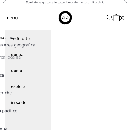
Vai al contenuto
Spedizione gratuita in tutto il mondo, su tutti gli ordini.
Precedente
Suc
↵
↵
↵
↵
Skip to content
Skip to menu
Skip to footer
Open Accessibility Widget
Aro
menu
Cerca
[
0
]
Menù
Carrello
GNA
(
EUR
€)
vedi tutto
e/Area geografica
donna
uomo
ica
esplora
eriche
in saldo
a pacifico
ropa