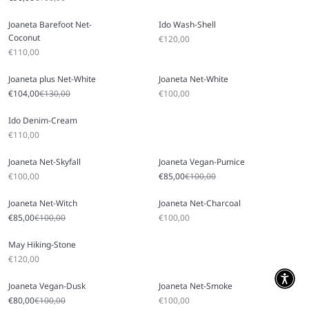
Joaneta Barefoot Net-
Ido Wash-Shell
Coconut
Angebot
€120,00
Angebot
€110,00
Joaneta plus Net-White
Joaneta Net-White
Angebot
Regulärer Preis
Angebot
€104,00
€130,00
€100,00
Ido Denim-Cream
Angebot
€110,00
Joaneta Net-Skyfall
Joaneta Vegan-Pumice
Angebot
Angebot
Regulärer Preis
€100,00
€85,00
€100,00
Joaneta Net-Witch
Joaneta Net-Charcoal
Angebot
Regulärer Preis
Angebot
€85,00
€100,00
€100,00
May Hiking-Stone
Angebot
€120,00
Joaneta Vegan-Dusk
Joaneta Net-Smoke
Angebot
Regulärer Preis
Angebot
€80,00
€100,00
€100,00