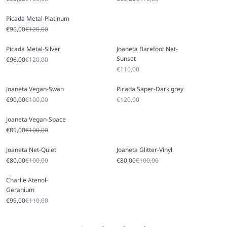
Picada Metal-Platinum
Angebot
Regulärer Preis
€96,00
€120,00
Picada Metal-Silver
Joaneta Barefoot Net-
Sunset
Angebot
Regulärer Preis
€96,00
€120,00
Angebot
€110,00
Joaneta Vegan-Swan
Picada Saper-Dark grey
Angebot
Regulärer Preis
Angebot
€90,00
€100,00
€120,00
Joaneta Vegan-Space
Angebot
Regulärer Preis
€85,00
€100,00
Joaneta Net-Quiet
Joaneta Glitter-Vinyl
Angebot
Regulärer Preis
Angebot
Regulärer Preis
€80,00
€100,00
€80,00
€100,00
Charlie Atenol-
Geranium
Angebot
Regulärer Preis
€99,00
€110,00