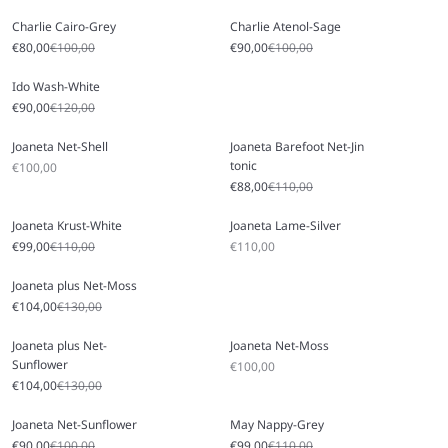
Charlie Cairo-Grey
Charlie Atenol-Sage
Angebot
Regulärer Preis
Angebot
Regulärer Preis
€80,00
€100,00
€90,00
€100,00
Ido Wash-White
Angebot
Regulärer Preis
€90,00
€120,00
Joaneta Net-Shell
Joaneta Barefoot Net-Jin
tonic
Angebot
€100,00
Angebot
Regulärer Preis
€88,00
€110,00
Joaneta Krust-White
Joaneta Lame-Silver
Angebot
Regulärer Preis
Angebot
€99,00
€110,00
€110,00
Joaneta plus Net-Moss
Angebot
Regulärer Preis
€104,00
€130,00
Joaneta plus Net-
Joaneta Net-Moss
Sunflower
Angebot
€100,00
Angebot
Regulärer Preis
€104,00
€130,00
Joaneta Net-Sunflower
May Nappy-Grey
Angebot
Regulärer Preis
Angebot
Regulärer Preis
€90,00
€100,00
€99,00
€110,00