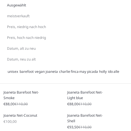
stimmiger wirken.
Ausgewählt
meistverkauft
Preis, niedrig nach hoch
Preis, hoch nach niedrig
Datum, alt zu neu
Datum, neu zu alt
unisex
barefoot
vegan
joaneta
charlie
finca
may
picada
holly
ido
alle
Joaneta Barefoot Net-
Joaneta Barefoot Net-
Smoke
Light blue
Angebot
Regulärer Preis
Angebot
Regulärer Preis
€88,00
€110,00
€88,00
€110,00
Joaneta Net-Coconut
Joaneta Barefoot Net-
Shell
Angebot
€100,00
Angebot
Regulärer Preis
€93,50
€110,00