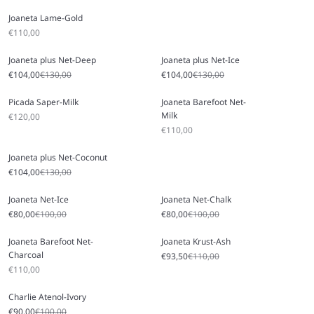
Joaneta Lame-Gold
Angebot
€110,00
Joaneta plus Net-Deep
Joaneta plus Net-Ice
Angebot
Regulärer Preis
Angebot
Regulärer Preis
€104,00
€130,00
€104,00
€130,00
Picada Saper-Milk
Joaneta Barefoot Net-
Milk
Angebot
€120,00
Angebot
€110,00
Joaneta plus Net-Coconut
Angebot
Regulärer Preis
€104,00
€130,00
Joaneta Net-Ice
Joaneta Net-Chalk
Angebot
Regulärer Preis
Angebot
Regulärer Preis
€80,00
€100,00
€80,00
€100,00
Joaneta Barefoot Net-
Joaneta Krust-Ash
Charcoal
Angebot
Regulärer Preis
€93,50
€110,00
Angebot
€110,00
Charlie Atenol-Ivory
Angebot
Regulärer Preis
€90,00
€100,00