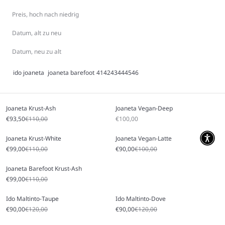
Preis, hoch nach niedrig
Datum, alt zu neu
Datum, neu zu alt
ido
joaneta
joaneta barefoot
41
42
43
44
45
46
Joaneta Krust-Ash
Joaneta Vegan-Deep
Angebot
Regulärer Preis
Angebot
€93,50
€110,00
€100,00
Joaneta Krust-White
Joaneta Vegan-Latte
Angebot
Regulärer Preis
Angebot
Regulärer Preis
€99,00
€110,00
€90,00
€100,00
Joaneta Barefoot Krust-Ash
Angebot
Regulärer Preis
€99,00
€110,00
Ido Maltinto-Taupe
Ido Maltinto-Dove
Angebot
Regulärer Preis
Angebot
Regulärer Preis
€90,00
€120,00
€90,00
€120,00