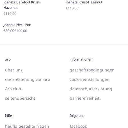
Joaneta Barefoot Krust-
Joaneta Krust-Hazelnut
Hazelnut
Angebot
€110,00
Angebot
€110,00
Joaneta Net - iron
Angebot
Regulärer Preis
€80,00
€100,00
aro
informationen
über uns
geschäftsbedingungen
die Entstehung von aro
cookie einstellungen
Aro club
datenschutzerklärung
seitenübersicht
barrierefreiheit
hilfe
folge uns
häufig gestellte fragen
facebook