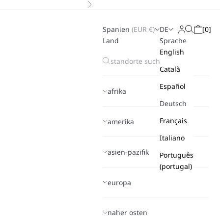
Vor
Spanien
(
EUR
€)
DE
[
0
]
Suchen
Anmelden
Warenk
Land
Sprache
English
Català
Español
afrika
Deutsch
Français
amerika
Italiano
asien-pazifik
Português
(portugal)
europa
naher osten