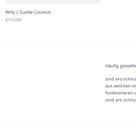
Willy L Suede-Coconut
Angebot
€110,00
Häufig gestell
sind aro-schn
aus welchen m
funktionieren 
sind aro schnü