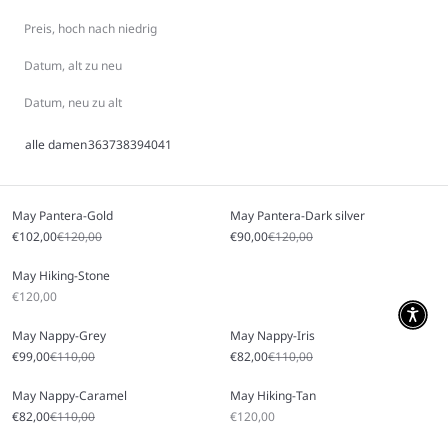
Preis, hoch nach niedrig
Datum, alt zu neu
Datum, neu zu alt
alle
damen
36
37
38
39
40
41
May Pantera-Gold
May Pantera-Dark silver
Angebot
Regulärer Preis
Angebot
Regulärer Preis
€102,00
€120,00
€90,00
€120,00
May Hiking-Stone
Angebot
€120,00
May Nappy-Grey
May Nappy-Iris
Angebot
Regulärer Preis
Angebot
Regulärer Preis
€99,00
€110,00
€82,00
€110,00
May Nappy-Caramel
May Hiking-Tan
Angebot
Regulärer Preis
Angebot
€82,00
€110,00
€120,00