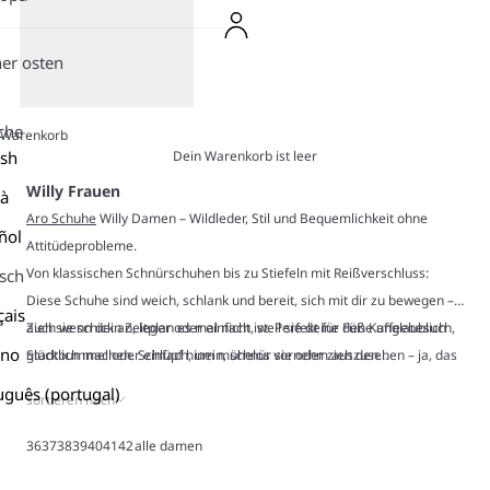
er osten
che
Warenkorb
Dein Warenkorb ist leer
ish
Willy Frauen
là
Aro Schuhe
Willy Damen – Wildleder, Stil und Bequemlichkeit ohne
ñol
Attitüdeprobleme.
Von klassischen Schnürschuhen bis zu Stiefeln mit Reißverschluss:
sch
Diese Schuhe sind weich, schlank und bereit, sich mit dir zu bewegen –
çais
auch wenn dein Zeitplan es mal nicht ist. Perfekt für den Kaffeebesuch,
Zieh sie schick an, leger oder einfach, weil sie deine Füße unglaublich
ano
Stadtbummel oder einfach, um mühelos vornehm auszusehen – ja, das
glücklich machen. Schlüpf hinein, schnür sie oder zieh den
können sie alles.
Reißverschluss hoch – und lass Willy die ganze Arbeit machen: stylisch
uguês (portugal)
sortieren nach
aussehen, sich wohlfühlen und alle heimlich neidisch auf deine Schuhe
werden.
36
37
38
39
40
41
42
alle
damen