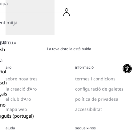
ropa
ent mitjà
gua
CISTELLA
La teva cistella està buida
ish
là
aro
informació
ñol
sobre nosaltres
termes i condicions
sch
la creació d’Aro
configuració de galetes
çais
el club d’Aro
política de privadesa
ano
mapa web
accessibilitat
uguês (portugal)
ajuda
segueix-nos