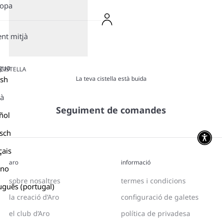
ropa
ent mitjà
gua
CISTELLA
La teva cistella està buida
ish
là
Seguiment de comandes
ñol
sch
çais
aro
informació
ano
sobre nosaltres
termes i condicions
uguês (portugal)
la creació d’Aro
configuració de galetes
el club d’Aro
política de privadesa