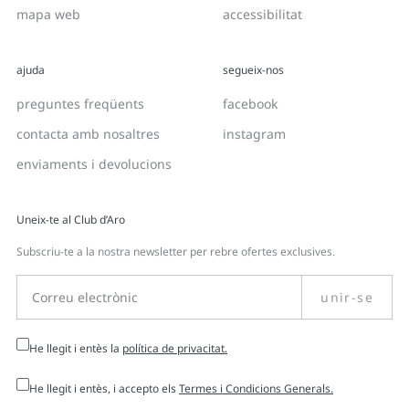
mapa web
accessibilitat
ajuda
segueix-nos
preguntes freqüents
facebook
contacta amb nosaltres
instagram
enviaments i devolucions
Uneix-te al Club d’Aro
Subscriu-te a la nostra newsletter per rebre ofertes exclusives.
unir-se
He llegit i entès la
política de privacitat.
He llegit i entès, i accepto els
Termes i Condicions Generals.