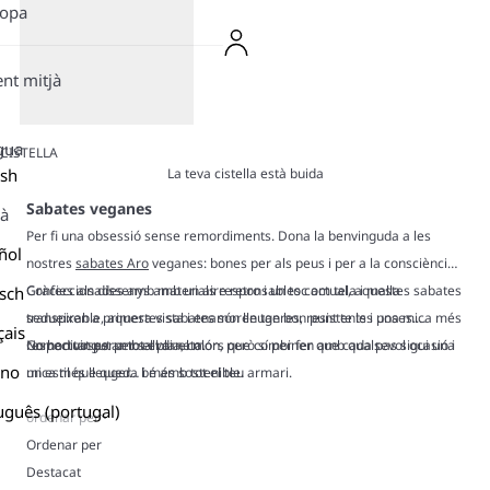
ropa
ent mitjà
gua
CISTELLA
La teva cistella està buida
ish
Sabates veganes
là
Per fi una obsessió sense remordiments. Dona la benvinguda a les
ñol
nostres
sabates Aro
veganes: bones per als peus i per a la consciència.
Confeccionades amb materials responsables com tela i malla
Gràcies als dissenys amb un aire retro i un toc actual, aquestes sabates
sch
transpirable, aquestes sabates són lleugeres, resistents i una mica més
sedueixen a primera vista i enamoren tan bon punt te les poses.
çais
respectuoses amb el planeta.
Comoditat per a tot el dia, colors que combinen amb qualsevol ocasió i
No han vingut per salvar el món, però sí per fer que cada pas sigui una
ano
un estil que queda bé amb tot el teu armari.
mica més lleuger… i més sostenible.
uguês (portugal)
ordenar per
Ordenar per
Destacat