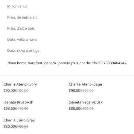
Millor venut
Preu, de baix a alt
Preu, d'alt a baix
Data, vella a nova
Data, nova a antiga
dona
home
barefoot
joaneta
joaneta plus
charlie
ido
36
37
38
39
40
41
42
43
4
Charlie Atenol-Ivory
Charlie Atenol-Sage
Sale price
Regular price
Sale price
Regular price
€90,00
€100,00
€90,00
€100,00
Joaneta Krust-Ash
Joaneta Vegan-Dusk
Sale price
Regular price
Sale price
Regular price
€93,50
€110,00
€80,00
€100,00
Charlie Cairo-Grey
Sale price
Regular price
€80,00
€100,00