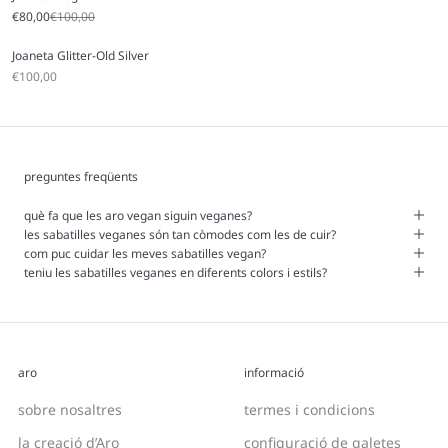
Sale price
Regular price
€80,00
€100,00
Joaneta Glitter-Old Silver
Sale price
€100,00
preguntes freqüents
què fa que les aro vegan siguin veganes?
les sabatilles veganes són tan còmodes com les de cuir?
com puc cuidar les meves sabatilles vegan?
teniu les sabatilles veganes en diferents colors i estils?
aro
informació
sobre nosaltres
termes i condicions
la creació d’Aro
configuració de galetes