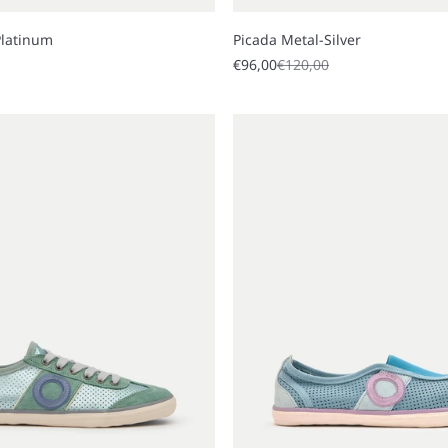
Platinum
Picada Metal-Silver
 price
Sale price
Regular price
€96,00
€120,00