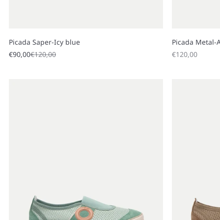
Picada Saper-Icy blue
Picada Metal-
Sale price
Regular price
Sale price
€90,00
€120,00
€120,00