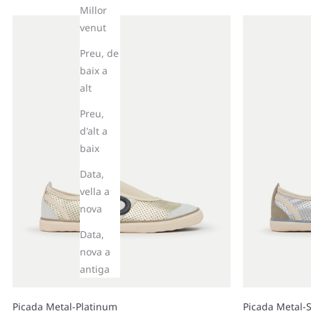
Millor
venut
Preu, de
baix a
alt
Preu,
d'alt a
baix
Data,
vella a
nova
Data,
nova a
antiga
Picada Metal-Platinum
Picada Metal-S