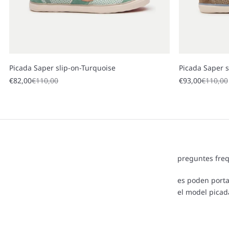
Picada Saper slip-on-Turquoise
Picada Saper 
Sale price
Regular price
Sale price
Regular
€82,00
€110,00
€93,00
€110,00
preguntes fre
es poden porta
el model picad