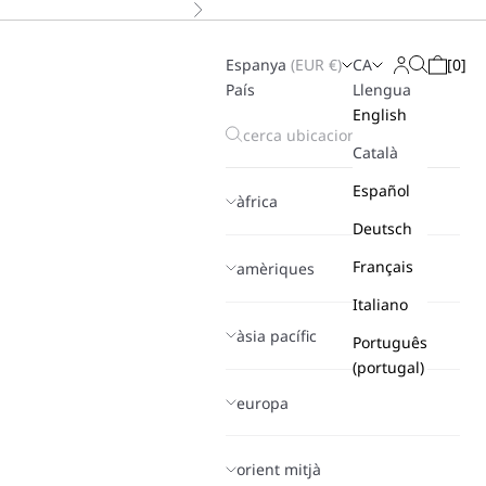
A continuació
Espanya
(
EUR
€)
CA
[
0
]
Search
Login
Cistella
País
Llengua
English
Català
Español
àfrica
Deutsch
Français
amèriques
Italiano
àsia pacífic
Português
(portugal)
europa
orient mitjà