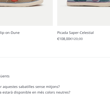
slip-on-Dune
Picada Saper-Celestial
 price
Sale price
Regular price
€108,00
€120,00
qüents
r aquestes sabatilles sense mitjons?
a estarà disponible en més colors neutres?