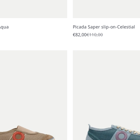
Aqua
Picada Saper slip-on-Celestial
Sale price
Regular price
€82,00
€110,00