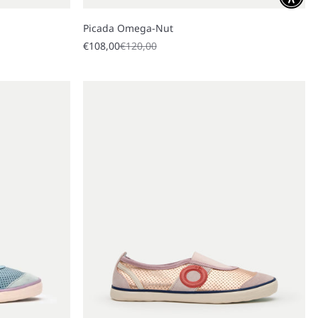
Picada Omega-Nut
Sale price
Regular price
€108,00
€120,00