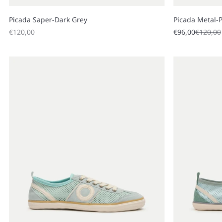
Picada Saper-Dark Grey
Picada Metal-
Sale price
Sale price
Regular
€120,00
€96,00
€120,00