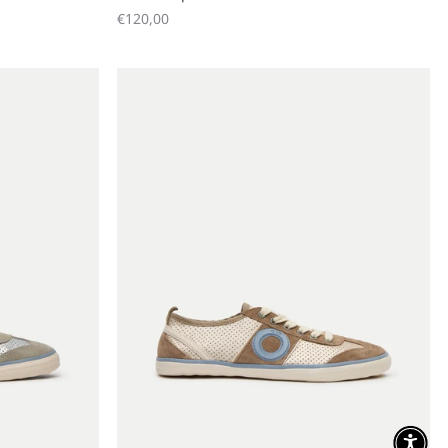
Sale price
€120,00