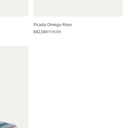
Picada Omega-Rose
Sale price
Regular price
€82,00
€110,00