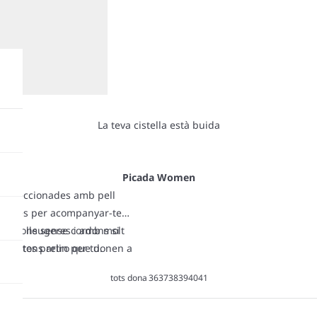
La teva cistella està buida
Picada Women
 Confeccionades amb pell
rfectes per acompanyar-te
abates lleugeres i amb molt
 versions sense cordons si
a de tons retro que donen a
 sabates parlin per tu.
alitat.
tots
dona
36
37
38
39
40
41