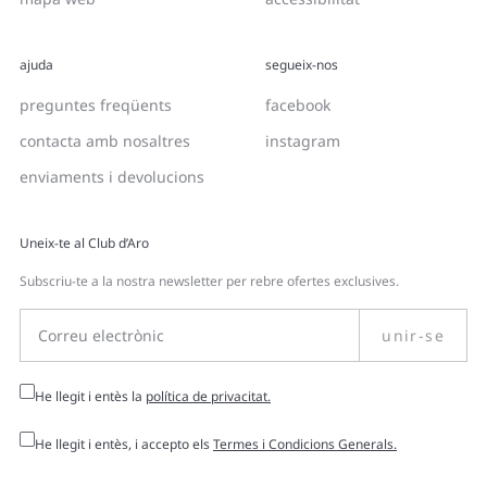
ajuda
segueix-nos
preguntes freqüents
facebook
contacta amb nosaltres
instagram
enviaments i devolucions
Uneix-te al Club d’Aro
Subscriu-te a la nostra newsletter per rebre ofertes exclusives.
unir-se
He llegit i entès la
política de privacitat.
He llegit i entès, i accepto els
Termes i Condicions Generals.