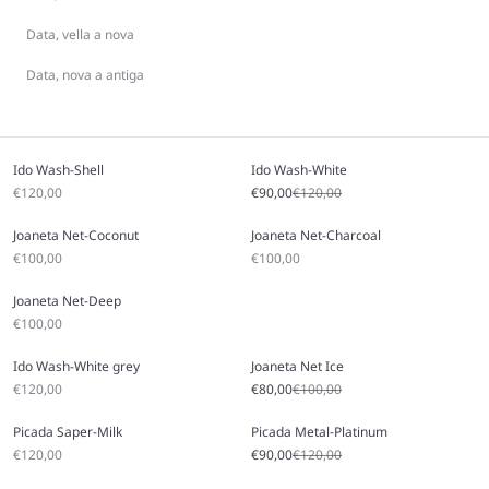
Data, vella a nova
Data, nova a antiga
Ido Wash-Shell
Ido Wash-White
Sale price
Sale price
Regular price
€120,00
€90,00
€120,00
Joaneta Net-Coconut
Joaneta Net-Charcoal
Sale price
Sale price
€100,00
€100,00
Joaneta Net-Deep
Sale price
€100,00
Ido Wash-White grey
Joaneta Net Ice
Sale price
Sale price
Regular price
€120,00
€80,00
€100,00
Picada Saper-Milk
Picada Metal-Platinum
Sale price
Sale price
Regular price
€120,00
€90,00
€120,00