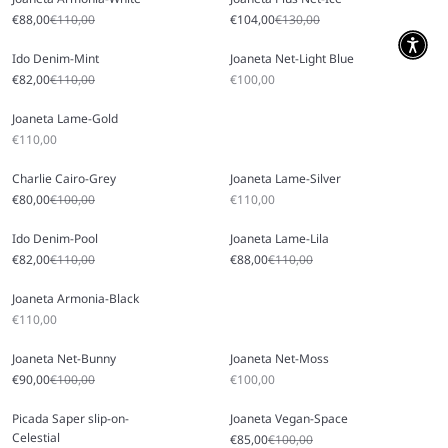
Sale price
Regular price
Sale price
Regular price
€88,00
€110,00
€104,00
€130,00
Ido Denim-Mint
Joaneta Net-Light Blue
Sale price
Regular price
Sale price
€82,00
€110,00
€100,00
Joaneta Lame-Gold
Sale price
€110,00
Charlie Cairo-Grey
Joaneta Lame-Silver
Sale price
Regular price
Sale price
€80,00
€100,00
€110,00
Ido Denim-Pool
Joaneta Lame-Lila
Sale price
Regular price
Sale price
Regular price
€82,00
€110,00
€88,00
€110,00
Joaneta Armonia-Black
Sale price
€110,00
Joaneta Net-Bunny
Joaneta Net-Moss
Sale price
Regular price
Sale price
€90,00
€100,00
€100,00
Picada Saper slip-on-
Joaneta Vegan-Space
Celestial
Sale price
Regular price
€85,00
€100,00