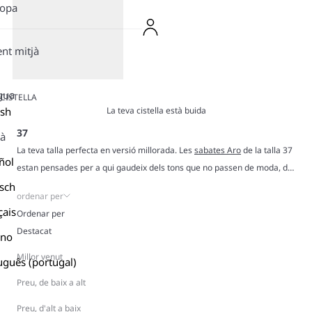
ropa
ent mitjà
gua
CISTELLA
La teva cistella està buida
ish
37
là
La teva talla perfecta en versió millorada. Les
sabates Aro
de la talla 37
ñol
estan pensades per a qui gaudeix dels tons que no passen de moda, de
l’energia retro i de la lleugeresa de materials transpirables que et
sch
ordenar per
segueixen el ritme des del matí fins al vespre. Confeccionades amb
çais
Ordenar per
camussa suau, malla airejada i tela clàssica, cada parell està dissenyat
Destacat
ano
perquè et vegis bé, et sentis millor i et moguis sense esforç. Amb
siluetes retro i comoditat moderna, aquestes sabates queden bé amb
Millor venut
uguês (portugal)
qualsevol conjunt sense complicacions. Troba el teu parell ideal en la
Preu, de baix a alt
talla 37 i surt al carrer sent la teva millor versió.
Preu, d'alt a baix