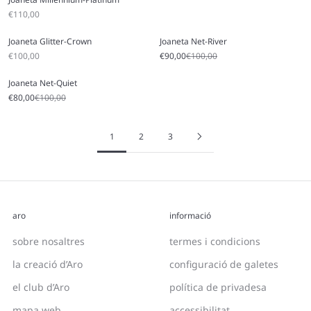
Sale price
€110,00
Joaneta Glitter-Crown
Joaneta Net-River
Sale price
Sale price
Regular price
€100,00
€90,00
€100,00
Joaneta Net-Quiet
Sale price
Regular price
€80,00
€100,00
1
2
3
aro
informació
sobre nosaltres
termes i condicions
la creació d’Aro
configuració de galetes
el club d’Aro
política de privadesa
mapa web
accessibilitat