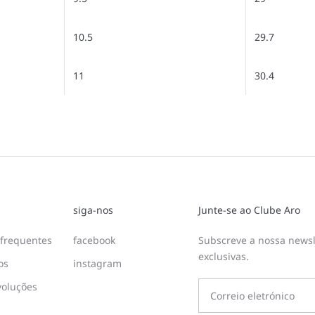
10.5
29.7
11
30.4
siga-nos
Junte-se ao Clube Aro
frequentes
facebook
Subscreve a nossa newsl
exclusivas.
os
instagram
voluções