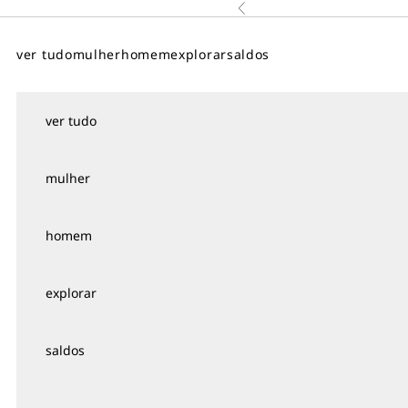
Saltar para o conteúdo
Anterior
↵
↵
↵
↵
Skip to content
Skip to menu
Skip to footer
Open Accessibility Widget
ver tudo
mulher
homem
explorar
saldos
ver tudo
mulher
homem
explorar
saldos