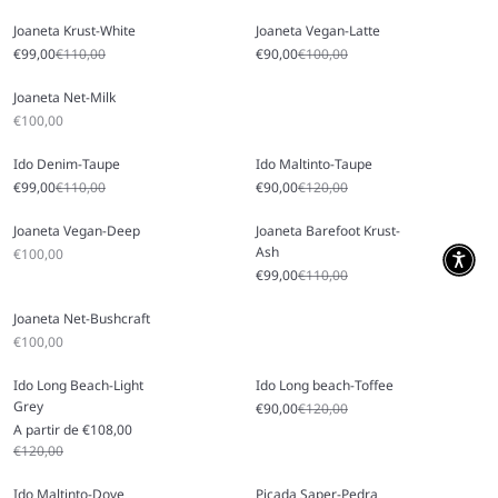
Joaneta Krust-White
Joaneta Vegan-Latte
Preço promocional
Preço normal
Preço promocional
Preço normal
€99,00
€110,00
€90,00
€100,00
Joaneta Net-Milk
Preço promocional
€100,00
Ido Denim-Taupe
Ido Maltinto-Taupe
Preço promocional
Preço normal
Preço promocional
Preço normal
€99,00
€110,00
€90,00
€120,00
Joaneta Vegan-Deep
Joaneta Barefoot Krust-
Ash
Preço promocional
€100,00
Preço promocional
Preço normal
€99,00
€110,00
Joaneta Net-Bushcraft
Preço promocional
€100,00
Ido Long Beach-Light
Ido Long beach-Toffee
Grey
Preço promocional
Preço normal
€90,00
€120,00
Preço promocional
A partir de €108,00
Preço normal
€120,00
Ido Maltinto-Dove
Picada Saper-Pedra