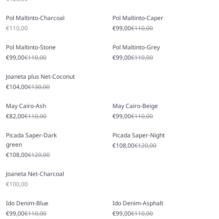
Pol Maltinto-Charcoal
Pol Maltinto-Caper
Preço promocional
Preço promocional
Preço normal
€110,00
€99,00
€110,00
Pol Maltinto-Stone
Pol Maltinto-Grey
Preço promocional
Preço normal
Preço promocional
Preço normal
€99,00
€110,00
€99,00
€110,00
Joaneta plus Net-Coconut
Preço promocional
Preço normal
€104,00
€130,00
May Cairo-Ash
May Cairo-Beige
Preço promocional
Preço normal
Preço promocional
Preço normal
€82,00
€110,00
€99,00
€110,00
Picada Saper-Dark
Picada Saper-Night
green
Preço promocional
Preço normal
€108,00
€120,00
Preço promocional
Preço normal
€108,00
€120,00
Joaneta Net-Charcoal
Preço promocional
€100,00
Ido Denim-Blue
Ido Denim-Asphalt
Preço promocional
Preço normal
Preço promocional
Preço normal
€99,00
€110,00
€99,00
€110,00