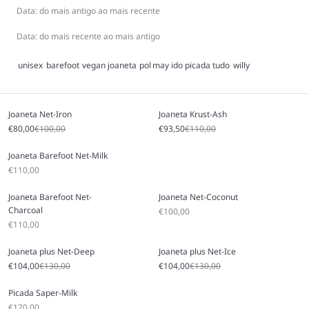
Data: do mais antigo ao mais recente
Data: do mais recente ao mais antigo
unisex
barefoot
vegan
joaneta
pol
may
ido
picada
tudo
willy
Joaneta Net-Iron
Joaneta Krust-Ash
Preço promocional
Preço normal
Preço promocional
Preço normal
€80,00
€100,00
€93,50
€110,00
Joaneta Barefoot Net-Milk
Preço promocional
€110,00
Joaneta Barefoot Net-
Joaneta Net-Coconut
Charcoal
Preço promocional
€100,00
Preço promocional
€110,00
Joaneta plus Net-Deep
Joaneta plus Net-Ice
Preço promocional
Preço normal
Preço promocional
Preço normal
€104,00
€130,00
€104,00
€130,00
Picada Saper-Milk
Preço promocional
€120,00