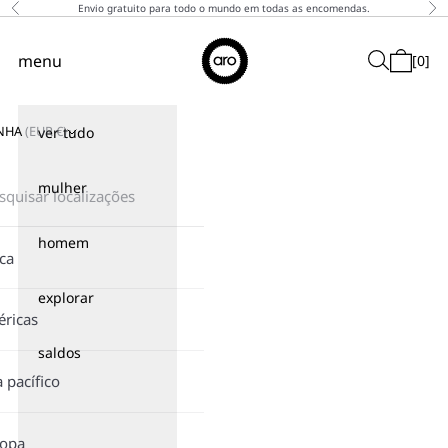
Saltar para o conteúdo
Envio gratuito para todo o mundo em todas as encomendas.
Anterior
Pró
↵
↵
↵
↵
Skip to content
Skip to menu
Skip to footer
Open Accessibility Widget
Aro
menu
Pesquisar
[
0
]
Menu de navegação
Carrinho
NHA
(
EUR
€)
ver tudo
mulher
homem
ica
explorar
ricas
saldos
a pacífico
ropa