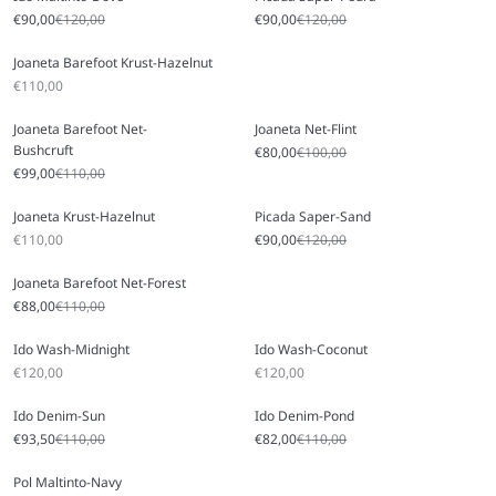
Preço promocional
Preço normal
Preço promocional
Preço normal
€90,00
€120,00
€90,00
€120,00
Joaneta Barefoot Krust-Hazelnut
Preço promocional
€110,00
Joaneta Barefoot Net-
Joaneta Net-Flint
Bushcruft
Preço promocional
Preço normal
€80,00
€100,00
Preço promocional
Preço normal
€99,00
€110,00
Joaneta Krust-Hazelnut
Picada Saper-Sand
Preço promocional
Preço promocional
Preço normal
€110,00
€90,00
€120,00
Joaneta Barefoot Net-Forest
Preço promocional
Preço normal
€88,00
€110,00
Ido Wash-Midnight
Ido Wash-Coconut
Preço promocional
Preço promocional
€120,00
€120,00
Ido Denim-Sun
Ido Denim-Pond
Preço promocional
Preço normal
Preço promocional
Preço normal
€93,50
€110,00
€82,00
€110,00
Pol Maltinto-Navy