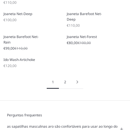
Preço promocional
€110,00
Joaneta Net-Deep
Joaneta Barefoot Net-
Deep
Preço promocional
€100,00
Preço promocional
€110,00
Joaneta Barefoot Net-
Joaneta Net-Forest
Rain
Preço promocional
Preço normal
€80,00
€100,00
Preço promocional
Preço normal
€99,00
€110,00
Ido Wash-Artichoke
Preço promocional
€120,00
1
2
Perguntas frequentes
as sapatilhas masculinas aro são confortáveis para usar ao longo do