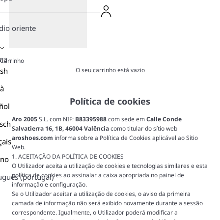
io oriente
ma
Carrinho
O seu carrinho está vazio
ish
là
Política de cookies
ñol
Aro 2005
S.L. com NIF:
B83395988
com sede em
Calle Conde
sch
Salvatierra 16, 1B, 46004 Valência
como titular do sítio web
aroshoes.com
informa sobre a Política de Cookies aplicável ao Sítio
çais
Web.
1. ACEITAÇÃO DA POLÍTICA DE COOKIES
ano
O Utilizador aceita a utilização de cookies e tecnologias similares e esta
política de cookies ao assinalar a caixa apropriada no painel de
uguês (portugal)
informação e configuração.
Se o Utilizador aceitar a utilização de cookies, o aviso da primeira
camada de informação não será exibido novamente durante a sessão
correspondente. Igualmente, o Utilizador poderá modificar a