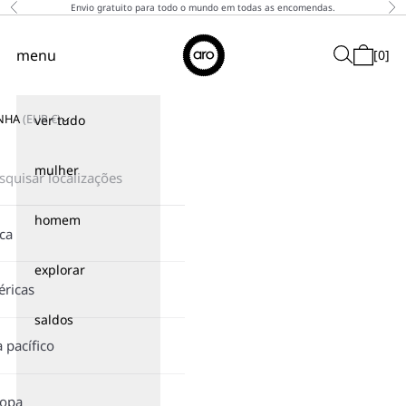
Saltar para o conteúdo
Envio gratuito para todo o mundo em todas as encomendas.
Anterior
Pró
↵
↵
↵
↵
Skip to content
Skip to menu
Skip to footer
Open Accessibility Widget
Aro
menu
Pesquisar
[
0
]
Menu de navegação
Carrinho
NHA
(
EUR
€)
ver tudo
mulher
homem
ica
explorar
ricas
saldos
a pacífico
ropa