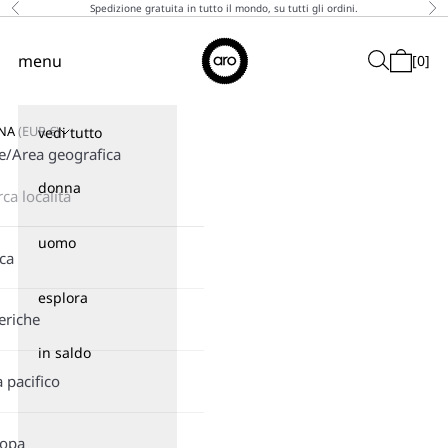
Vai al contenuto
Spedizione gratuita in tutto il mondo, su tutti gli ordini.
Precedente
Suc
↵
↵
↵
↵
Skip to content
Skip to menu
Skip to footer
Open Accessibility Widget
Aro
menu
Cerca
[
0
]
Menù
Carrello
GNA
(
EUR
€)
vedi tutto
e/Area geografica
donna
uomo
ica
esplora
eriche
in saldo
a pacifico
ropa