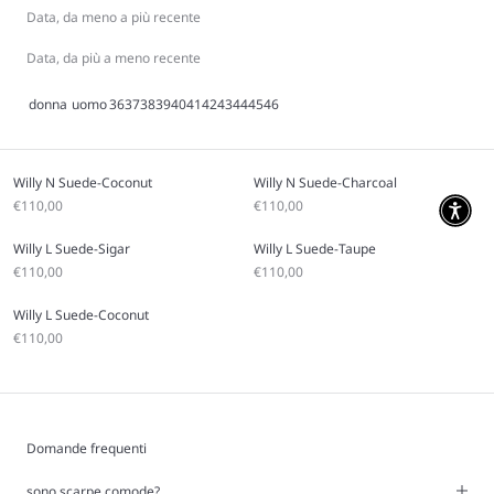
Data, da meno a più recente
Data, da più a meno recente
donna
uomo
36
37
38
39
40
41
42
43
44
45
46
Willy N Suede-Coconut
Willy N Suede-Charcoal
Prezzo scontato
Prezzo scontato
€110,00
€110,00
Willy L Suede-Sigar
Willy L Suede-Taupe
Prezzo scontato
Prezzo scontato
€110,00
€110,00
Willy L Suede-Coconut
Prezzo scontato
€110,00
Domande frequenti
sono scarpe comode?