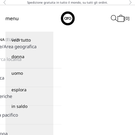
Vai al contenuto
Spedizione gratuita in tutto il mondo, su tutti gli ordini.
Precedente
Suc
↵
↵
↵
↵
Skip to content
Skip to menu
Skip to footer
Open Accessibility Widget
Aro
menu
Cerca
[
0
]
Menù
Carrello
GNA
(
EUR
€)
vedi tutto
e/Area geografica
donna
uomo
ica
esplora
eriche
in saldo
a pacifico
ropa