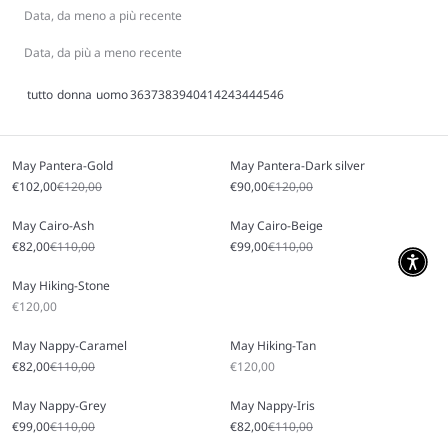
Data, da meno a più recente
Data, da più a meno recente
tutto
donna
uomo
36
37
38
39
40
41
42
43
44
45
46
May Pantera-Gold
May Pantera-Dark silver
Prezzo scontato
Prezzo
Prezzo scontato
Prezzo
€102,00
€120,00
€90,00
€120,00
May Cairo-Ash
May Cairo-Beige
Prezzo scontato
Prezzo
Prezzo scontato
Prezzo
€82,00
€110,00
€99,00
€110,00
May Hiking-Stone
Prezzo scontato
€120,00
May Nappy-Caramel
May Hiking-Tan
Prezzo scontato
Prezzo
Prezzo scontato
€82,00
€110,00
€120,00
May Nappy-Grey
May Nappy-Iris
Prezzo scontato
Prezzo
Prezzo scontato
Prezzo
€99,00
€110,00
€82,00
€110,00