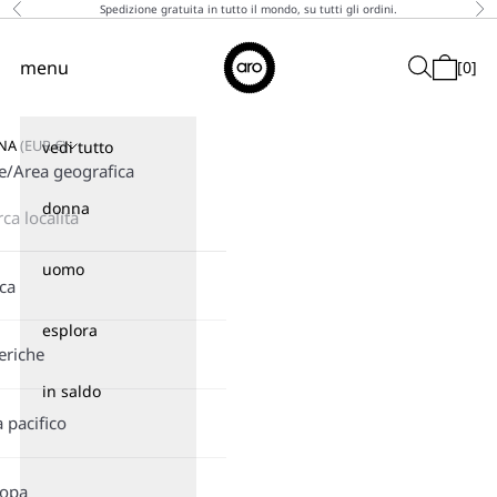
Vai al contenuto
Spedizione gratuita in tutto il mondo, su tutti gli ordini.
Precedente
Suc
↵
↵
↵
↵
Skip to content
Skip to menu
Skip to footer
Open Accessibility Widget
Aro
menu
Cerca
[
0
]
Menù
Carrello
GNA
(
EUR
€)
vedi tutto
e/Area geografica
donna
uomo
ica
esplora
eriche
in saldo
a pacifico
ropa