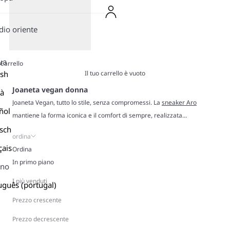
io oriente
ua
Carrello
Il tuo carrello è vuoto
ish
Joaneta vegan donna
là
Joaneta Vegan, tutto lo stile, senza compromessi. La
sneaker Aro
ñol
mantiene la forma iconica e il comfort di sempre, realizzata
interamente con materiali vegan-friendly. Morbidi tessuti traspiranti e
sch
ordina
una comoda vestibilità la rendono facile da indossare e abbinare,
çais
Ordina
pronta ad accompagnarti in ogni momento della giornata. Dai toni retrò
In primo piano
ano
ai neutri moderni, Joaneta Vegan dimostra che è possibile unire stile,
comodità e valori. Indossale e porta con te sneakers che parlano di
I più venduti
uguês (portugal)
stile… e di te.
Prezzo crescente
Prezzo decrescente