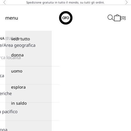
Vai al contenuto
Spedizione gratuita in tutto il mondo, su tutti gli ordini.
Precedente
Suc
↵
↵
↵
↵
Skip to content
Skip to menu
Skip to footer
Open Accessibility Widget
Aro
menu
Cerca
[
0
]
Menù
Carrello
GNA
(
EUR
€)
vedi tutto
e/Area geografica
donna
uomo
ica
esplora
eriche
in saldo
a pacifico
ropa