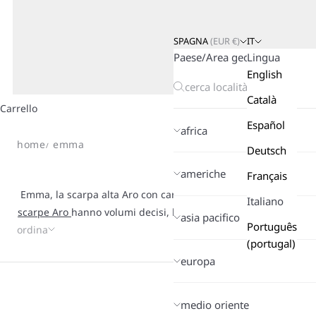
SPAGNA
(
EUR
€)
IT
Paese/Area geografica
Lingua
English
Català
Carrello
Español
africa
home
emma
Deutsch
americhe
Français
Emma, la scarpa alta Aro con carattere. Una forma iconica rein
Italiano
scarpe Aro
hanno volumi decisi, linee essenziali e dettagli ch
asia pacifico
Português
ordina
da indossare tutto il giorno, uniscono texture ricercate e tocch
(portugal)
anche l’outfit più semplice. Sono pensate per chi ama uno stil
europa
senza eccessi. Dal caffè del mattino alle serate improvvis
passo con naturalezza, comfort e un’eleganza contemporanea c
farsi notare.
medio oriente