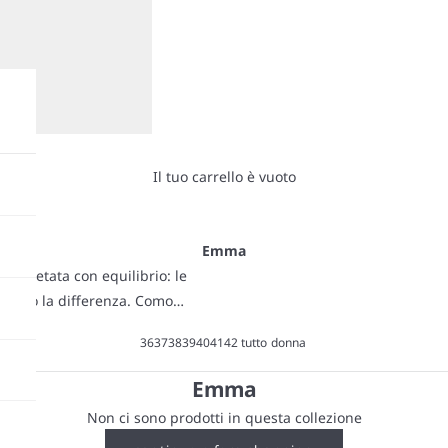
Il tuo carrello è vuoto
Emma
terpretata con equilibrio: le
e fanno la differenza. Comode
i distintivi che valorizzano
36
37
38
39
40
41
42
tutto
donna
e curato, con personalità ma
ate, Emma accompagna ogni
Emma
he si nota, senza bisogno di
Non ci sono prodotti in questa collezione