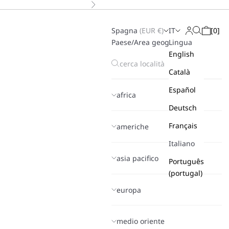
Successivo
Spagna
(
EUR
€)
IT
[
0
]
Cerca
Login
Carrello
Paese/Area geografica
Lingua
English
Català
Español
africa
Deutsch
Français
americhe
Italiano
asia pacifico
Português
(portugal)
europa
medio oriente