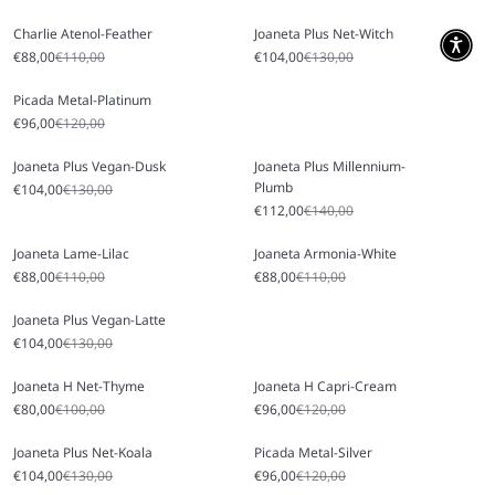
Charlie Atenol-Feather
Joaneta Plus Net-Witch
Prezzo scontato
Prezzo
Prezzo scontato
Prezzo
€88,00
€110,00
€104,00
€130,00
Picada Metal-Platinum
Prezzo scontato
Prezzo
€96,00
€120,00
Joaneta Plus Vegan-Dusk
Joaneta Plus Millennium-
Plumb
Prezzo scontato
Prezzo
€104,00
€130,00
Prezzo scontato
Prezzo
€112,00
€140,00
Joaneta Lame-Lilac
Joaneta Armonia-White
Prezzo scontato
Prezzo
Prezzo scontato
Prezzo
€88,00
€110,00
€88,00
€110,00
Joaneta Plus Vegan-Latte
Prezzo scontato
Prezzo
€104,00
€130,00
Joaneta H Net-Thyme
Joaneta H Capri-Cream
Prezzo scontato
Prezzo
Prezzo scontato
Prezzo
€80,00
€100,00
€96,00
€120,00
Joaneta Plus Net-Koala
Picada Metal-Silver
Prezzo scontato
Prezzo
Prezzo scontato
Prezzo
€104,00
€130,00
€96,00
€120,00