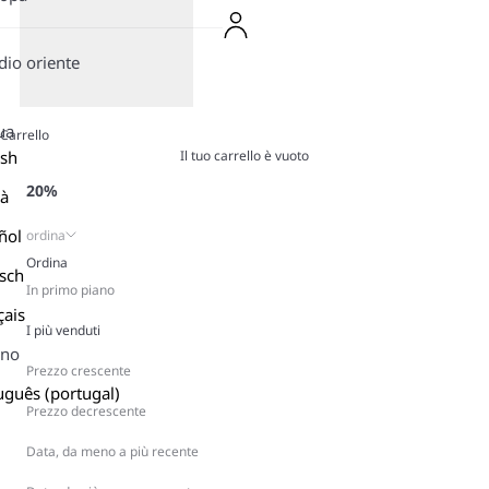
io oriente
ua
Carrello
Il tuo carrello è vuoto
ish
20%
là
ñol
ordina
Ordina
sch
In primo piano
çais
I più venduti
ano
Prezzo crescente
uguês (portugal)
Prezzo decrescente
Data, da meno a più recente