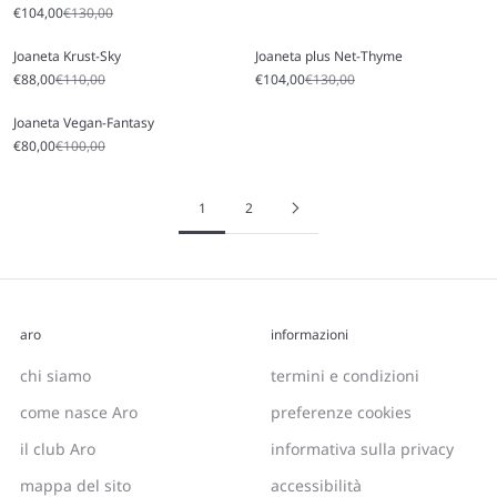
Prezzo scontato
Prezzo
€104,00
€130,00
Joaneta Krust-Sky
Joaneta plus Net-Thyme
Prezzo scontato
Prezzo
Prezzo scontato
Prezzo
€88,00
€110,00
€104,00
€130,00
Joaneta Vegan-Fantasy
Prezzo scontato
Prezzo
€80,00
€100,00
1
2
aro
informazioni
chi siamo
termini e condizioni
come nasce Aro
preferenze cookies
il club Aro
informativa sulla privacy
mappa del sito
accessibilità