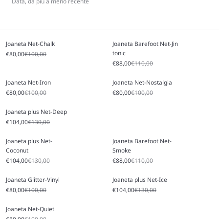
Data, da più a meno recente
Joaneta Net-Chalk
Joaneta Barefoot Net-Jin
tonic
Prezzo scontato
Prezzo
€80,00
€100,00
Prezzo scontato
Prezzo
€88,00
€110,00
Joaneta Net-Iron
Joaneta Net-Nostalgia
Prezzo scontato
Prezzo
Prezzo scontato
Prezzo
€80,00
€100,00
€80,00
€100,00
Joaneta plus Net-Deep
Prezzo scontato
Prezzo
€104,00
€130,00
Joaneta plus Net-
Joaneta Barefoot Net-
Coconut
Smoke
Prezzo scontato
Prezzo
Prezzo scontato
Prezzo
€104,00
€130,00
€88,00
€110,00
Joaneta Glitter-Vinyl
Joaneta plus Net-Ice
Prezzo scontato
Prezzo
Prezzo scontato
Prezzo
€80,00
€100,00
€104,00
€130,00
Joaneta Net-Quiet
Prezzo scontato
Prezzo