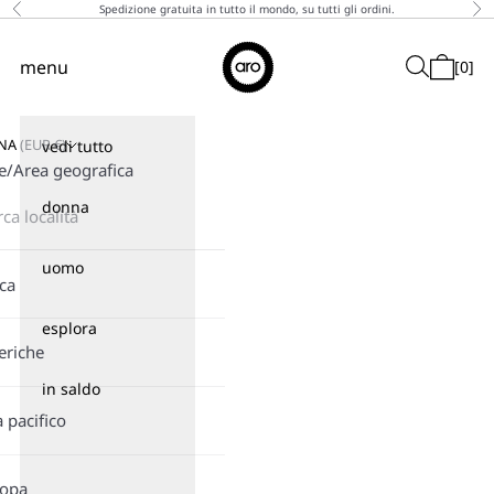
Vai al contenuto
Spedizione gratuita in tutto il mondo, su tutti gli ordini.
Precedente
Suc
↵
↵
↵
↵
Skip to content
Skip to menu
Skip to footer
Open Accessibility Widget
Aro
menu
Cerca
[
0
]
Menù
Carrello
GNA
(
EUR
€)
vedi tutto
e/Area geografica
donna
uomo
ica
esplora
eriche
in saldo
a pacifico
ropa