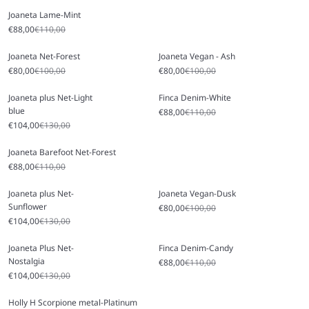
Joaneta Lame-Mint
Prezzo scontato
Prezzo
€88,00
€110,00
Joaneta Net-Forest
Joaneta Vegan - Ash
Prezzo scontato
Prezzo
Prezzo scontato
Prezzo
€80,00
€100,00
€80,00
€100,00
Joaneta plus Net-Light
Finca Denim-White
blue
Prezzo scontato
Prezzo
€88,00
€110,00
Prezzo scontato
Prezzo
€104,00
€130,00
Joaneta Barefoot Net-Forest
Prezzo scontato
Prezzo
€88,00
€110,00
Joaneta plus Net-
Joaneta Vegan-Dusk
Sunflower
Prezzo scontato
Prezzo
€80,00
€100,00
Prezzo scontato
Prezzo
€104,00
€130,00
Joaneta Plus Net-
Finca Denim-Candy
Nostalgia
Prezzo scontato
Prezzo
€88,00
€110,00
Prezzo scontato
Prezzo
€104,00
€130,00
Holly H Scorpione metal-Platinum