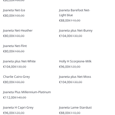
€80,00
€100,00
Joaneta Net-Ice
Joaneta Barefoot Net-
Light blue
Prezzo scontato
Prezzo
€80,00
€100,00
Prezzo scontato
Prezzo
€88,00
€110,00
Joaneta Net-Heather
Joaneta plus Net-Bunny
Prezzo scontato
Prezzo
Prezzo scontato
Prezzo
€80,00
€100,00
€104,00
€130,00
Joaneta Net-Flint
Prezzo scontato
Prezzo
€80,00
€100,00
Joaneta plus Net-White
Holly H Scorpione-Milk
Prezzo scontato
Prezzo
Prezzo scontato
Prezzo
€104,00
€130,00
€96,00
€120,00
Charlie Cairo-Grey
Joaneta plus Net-Moss
Prezzo scontato
Prezzo
Prezzo scontato
Prezzo
€80,00
€100,00
€104,00
€130,00
Joaneta Plus Millennium-Platinum
Prezzo scontato
Prezzo
€112,00
€140,00
Joaneta H Capri-Grey
Joaneta Lame-Stardust
Prezzo scontato
Prezzo
Prezzo scontato
Prezzo
€96,00
€120,00
€88,00
€110,00