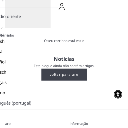
io oriente
ma
Carrinho
O seu carrinho está vazio
ish
là
Notícias
ñol
Este blogue ainda não contém artigos.
sch
voltar para aro
çais
ano
uguês (portugal)
aro
informação