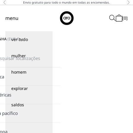
Saltar para o conteúdo
Envio gratuito para todo o mundo em todas as encomendas.
Anterior
Pró
↵
↵
↵
↵
Skip to content
Skip to menu
Skip to footer
Open Accessibility Widget
Aro
menu
Pesquisar
[
0
]
Menu de navegação
Carrinho
NHA
(
EUR
€)
ver tudo
mulher
homem
ica
explorar
ricas
saldos
a pacífico
ropa