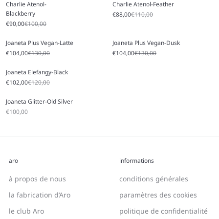
Charlie Atenol-
Charlie Atenol-Feather
Blackberry
Prix soldé
Prix régulier
€88,00
€110,00
Prix soldé
Prix régulier
€90,00
€100,00
Joaneta Plus Vegan-Latte
Joaneta Plus Vegan-Dusk
Prix soldé
Prix régulier
Prix soldé
Prix régulier
€104,00
€130,00
€104,00
€130,00
Joaneta Elefangy-Black
Prix soldé
Prix régulier
€102,00
€120,00
Joaneta Glitter-Old Silver
Prix soldé
€100,00
aro
informations
à propos de nous
conditions générales
la fabrication d’Aro
paramètres des cookies
le club Aro
politique de confidentialité