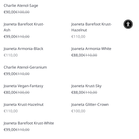
Charlie Atenol-Sage
Prix soldé
Prix régulier
€90,00
€100,00
Joaneta Barefoot Krust-
Joaneta Barefoot Krust-
Ash
Hazelnut
Prix soldé
Prix régulier
Prix soldé
€99,00
€110,00
€110,00
Joaneta Armonia-Black
Joaneta Armonia-White
Prix soldé
Prix soldé
Prix régulier
€110,00
€88,00
€110,00
Charlie Atenol-Geranium
Prix soldé
Prix régulier
€99,00
€110,00
Joaneta Vegan-Fantasy
Joaneta Krust-Sky
Prix soldé
Prix régulier
Prix soldé
Prix régulier
€80,00
€100,00
€88,00
€110,00
Joaneta Krust-Hazelnut
Joaneta Glitter-Crown
Prix soldé
Prix soldé
€110,00
€100,00
Joaneta Barefoot Krust-White
Prix soldé
Prix régulier
€99,00
€110,00