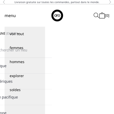
Passer au contenu
Livraison gratuite sur toutes les commandes, partout dans le monde.
Précédent
Sui
↵
↵
↵
↵
Skip to content
Skip to menu
Skip to footer
Open Accessibility Widget
Aro
menu
Recherche
[
0
]
Menu de navigation
Panier
GNE
(
EUR
€)
voir tout
femmes
hommes
ique
explorer
ériques
soldes
e pacifique
rope