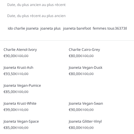
planète.
Date, du plus ancien au plus récent
Date, du plus récent au plus ancien
ido
charlie
joaneta
joaneta plus
joaneta barefoot
femmes
tous
36
37
38
39
4
Charlie Atenol-Ivory
Charlie Cairo-Grey
Prix soldé
Prix régulier
Prix soldé
Prix régulier
€90,00
€100,00
€80,00
€100,00
Joaneta Krust-Ash
Joaneta Vegan-Dusk
Prix soldé
Prix régulier
Prix soldé
Prix régulier
€93,50
€110,00
€80,00
€100,00
Joaneta Vegan-Pumice
Prix soldé
Prix régulier
€85,00
€100,00
Joaneta Krust-White
Joaneta Vegan-Swan
Prix soldé
Prix régulier
Prix soldé
Prix régulier
€99,00
€110,00
€90,00
€100,00
Joaneta Vegan-Space
Joaneta Glitter-Vinyl
Prix soldé
Prix régulier
Prix soldé
Prix régulier
€85,00
€100,00
€80,00
€100,00