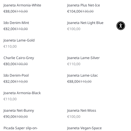
Joaneta Armonia-White
Joaneta Plus Net-Ice
Prix soldé
Prix régulier
Prix soldé
Prix régulier
€88,00
€110,00
€104,00
€130,00
Ido Denim-Mint
Joaneta Net-Light Blue
Prix soldé
Prix régulier
Prix soldé
€82,00
€110,00
€100,00
Joaneta Lame-Gold
Prix soldé
€110,00
Charlie Cairo-Grey
Joaneta Lame-Silver
Prix soldé
Prix régulier
Prix soldé
€80,00
€100,00
€110,00
Ido Denim-Pool
Joaneta Lame-Lilac
Prix soldé
Prix régulier
Prix soldé
Prix régulier
€82,00
€110,00
€88,00
€110,00
Joaneta Armonia-Black
Prix soldé
€110,00
Joaneta Net-Bunny
Joaneta Net-Moss
Prix soldé
Prix régulier
Prix soldé
€90,00
€100,00
€100,00
Picada Saper slip-on-
Joaneta Vegan-Space