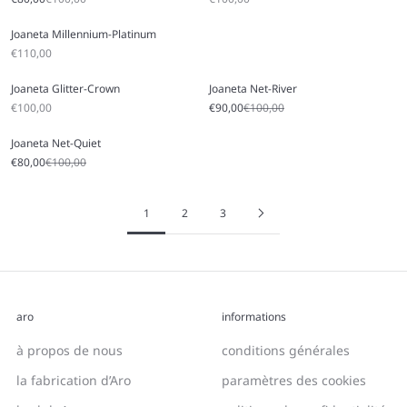
Joaneta Millennium-Platinum
Prix soldé
€110,00
Joaneta Glitter-Crown
Joaneta Net-River
Prix soldé
Prix soldé
Prix régulier
€100,00
€90,00
€100,00
Joaneta Net-Quiet
Prix soldé
Prix régulier
€80,00
€100,00
1
2
3
aro
informations
à propos de nous
conditions générales
la fabrication d’Aro
paramètres des cookies