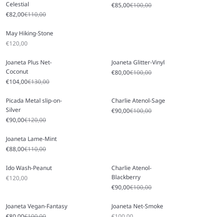
Celestial
Prix soldé
Prix régulier
€85,00
€100,00
Prix soldé
Prix régulier
€82,00
€110,00
May Hiking-Stone
Prix soldé
€120,00
Joaneta Plus Net-
Joaneta Glitter-Vinyl
Coconut
Prix soldé
Prix régulier
€80,00
€100,00
Prix soldé
Prix régulier
€104,00
€130,00
Picada Metal slip-on-
Charlie Atenol-Sage
Silver
Prix soldé
Prix régulier
€90,00
€100,00
Prix soldé
Prix régulier
€90,00
€120,00
Joaneta Lame-Mint
Prix soldé
Prix régulier
€88,00
€110,00
Ido Wash-Peanut
Charlie Atenol-
Blackberry
Prix soldé
€120,00
Prix soldé
Prix régulier
€90,00
€100,00
Joaneta Vegan-Fantasy
Joaneta Net-Smoke
Prix soldé
Prix régulier
Prix soldé
€80,00
€100,00
€100,00