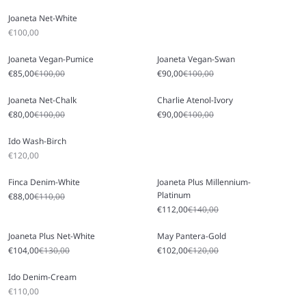
Joaneta Net-White
Prix soldé
€100,00
Joaneta Vegan-Pumice
Joaneta Vegan-Swan
Prix soldé
Prix régulier
Prix soldé
Prix régulier
€85,00
€100,00
€90,00
€100,00
Joaneta Net-Chalk
Charlie Atenol-Ivory
Prix soldé
Prix régulier
Prix soldé
Prix régulier
€80,00
€100,00
€90,00
€100,00
Ido Wash-Birch
Prix soldé
€120,00
Finca Denim-White
Joaneta Plus Millennium-
Platinum
Prix soldé
Prix régulier
€88,00
€110,00
Prix soldé
Prix régulier
€112,00
€140,00
Joaneta Plus Net-White
May Pantera-Gold
Prix soldé
Prix régulier
Prix soldé
Prix régulier
€104,00
€130,00
€102,00
€120,00
Ido Denim-Cream
Prix soldé
€110,00