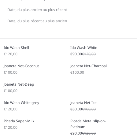
Date, du plus ancien au plus récent
Date, du plus récent au plus ancien
Ido Wash-Shell
Ido Wash-White
Prix soldé
Prix soldé
Prix régulier
€120,00
€90,00
€120,00
Joaneta Net-Coconut
Joaneta Net-Charcoal
Prix soldé
Prix soldé
€100,00
€100,00
Joaneta Net-Deep
Prix soldé
€100,00
Ido Wash-White grey
Joaneta Net-Ice
Prix soldé
Prix soldé
Prix régulier
€120,00
€80,00
€100,00
Picada Saper-Milk
Picada Metal slip-on-
Platinum
Prix soldé
€120,00
Prix soldé
Prix régulier
€90,00
€120,00