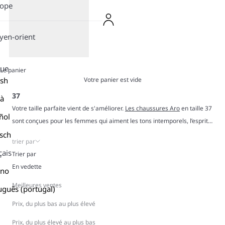
rope
en-orient
gue
Le panier
Votre panier est vide
ish
37
là
Votre taille parfaite vient de s'améliorer.
Les chaussures Aro
en taille 37
ñol
sont conçues pour les femmes qui aiment les tons intemporels, l’esprit
vintage et le confort léger et aéré qui vous accompagne du matin
sch
trier par
jusqu'à minuit. Façonnées en daim doux, mesh respirant et en toile
çais
Trier par
classique, chaque paire est pensée pour être stylée, agréable à porter
En vedette
ano
et suivre vos mouvements naturellement. Avec des formes rétro et un
confort moderne, ces baskets s'intègrent parfaitement à toute tenue.
Meilleures ventes
uguês (portugal)
Trouvez votre pointure 37 idéale et sortez en restant simplement vous-
Prix, du plus bas au plus élevé
même.
Prix, du plus élevé au plus bas