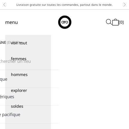
Passer au contenu
↵
↵
↵
↵
Skip to content
Skip to menu
Skip to footer
Open Accessibility Widget
Livraison gratuite sur toutes les commandes, partout dans le monde.
Précédent
Sui
Aro
menu
Recherche
[
0
]
Menu de navigation
Panier
GNE
(
EUR
€)
voir tout
femmes
hommes
ique
explorer
ériques
soldes
e pacifique