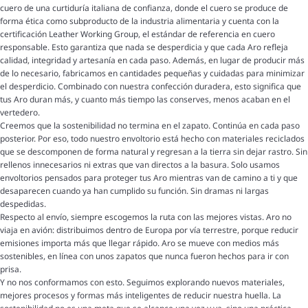
cuero de una curtiduría italiana de confianza, donde el cuero se produce de
forma ética como subproducto de la industria alimentaria y cuenta con la
certificación Leather Working Group, el estándar de referencia en cuero
responsable. Esto garantiza que nada se desperdicia y que cada Aro refleja
calidad, integridad y artesanía en cada paso. Además, en lugar de producir más
de lo necesario, fabricamos en cantidades pequeñas y cuidadas para minimizar
el desperdicio. Combinado con nuestra confección duradera, esto significa que
tus Aro duran más, y cuanto más tiempo las conserves, menos acaban en el
vertedero.
Creemos que la sostenibilidad no termina en el zapato. Continúa en cada paso
posterior. Por eso, todo nuestro envoltorio está hecho con materiales reciclados
que se descomponen de forma natural y regresan a la tierra sin dejar rastro. Sin
rellenos innecesarios ni extras que van directos a la basura. Solo usamos
envoltorios pensados para proteger tus Aro mientras van de camino a ti y que
desaparecen cuando ya han cumplido su función. Sin dramas ni largas
despedidas.
Respecto al envío, siempre escogemos la ruta con las mejores vistas. Aro no
viaja en avión: distribuimos dentro de Europa por vía terrestre, porque reducir
emisiones importa más que llegar rápido. Aro se mueve con medios más
sostenibles, en línea con unos zapatos que nunca fueron hechos para ir con
prisa.
Y no nos conformamos con esto. Seguimos explorando nuevos materiales,
mejores procesos y formas más inteligentes de reducir nuestra huella. La