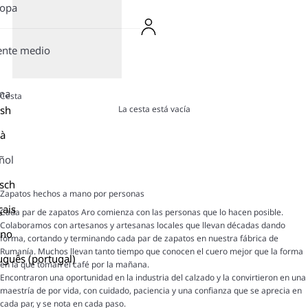
ropa
ente medio
ma
Cesta
La cesta está vacía
ish
là
ñol
sch
Zapatos hechos a mano por personas
çais
Cada par de zapatos Aro comienza con las personas que lo hacen posible.
Colaboramos con artesanos y artesanas locales que llevan décadas dando
ano
forma, cortando y terminando cada par de zapatos en nuestra fábrica de
Rumanía. Muchos llevan tanto tiempo que conocen el cuero mejor que la forma
uguês (portugal)
en la que toman el café por la mañana.
Encontraron una oportunidad en la industria del calzado y la convirtieron en una
maestría de por vida, con cuidado, paciencia y una confianza que se aprecia en
cada par, y se nota en cada paso.