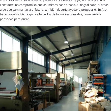
sostenibilidad no es una meta que se alcance una vez y ya, sino una práctica
constante, un compromiso que asumimos paso a paso. Al fin y al cabo, si creas
algo que camina hacia el futuro, también debería ayudar a protegerlo. En Aro,
hacer zapatos bien significa hacerlos de forma responsable, consciente y
pensados para durar.