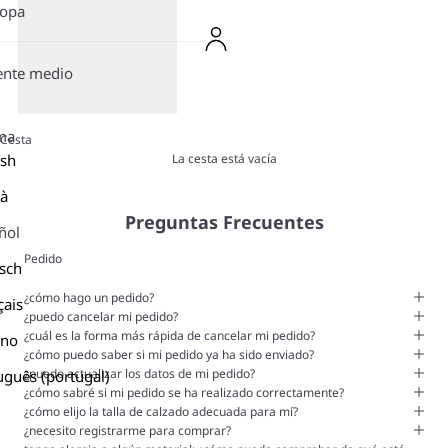
ropa
ente medio
ma
Cesta
La cesta está vacía
ish
là
Preguntas Frecuentes
ñol
Pedido
sch
¿cómo hago un pedido?
çais
¿puedo cancelar mi pedido?
¿cuál es la forma más rápida de cancelar mi pedido?
ano
¿cómo puedo saber si mi pedido ya ha sido enviado?
¿puedo actualizar los datos de mi pedido?
uguês (portugal)
¿cómo sabré si mi pedido se ha realizado correctamente?
¿cómo elijo la talla de calzado adecuada para mí?
¿necesito registrarme para comprar?