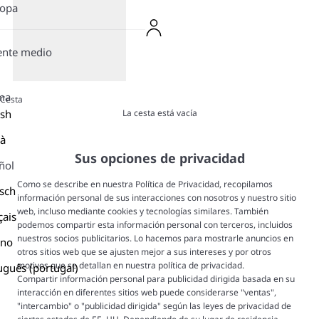
ropa
ente medio
ma
Cesta
La cesta está vacía
ish
là
Sus opciones de privacidad
ñol
Como se describe en nuestra Política de Privacidad, recopilamos
sch
información personal de sus interacciones con nosotros y nuestro sitio
web, incluso mediante cookies y tecnologías similares. También
çais
podemos compartir esta información personal con terceros, incluidos
nuestros socios publicitarios. Lo hacemos para mostrarle anuncios en
ano
otros sitios web que se ajusten mejor a sus intereses y por otros
motivos que se detallan en nuestra política de privacidad.
uguês (portugal)
Compartir información personal para publicidad dirigida basada en su
interacción en diferentes sitios web puede considerarse "ventas",
"intercambio" o "publicidad dirigida" según las leyes de privacidad de