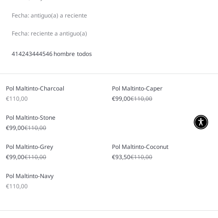
Pol y camina con ese estilo atemporal que nunca falla.
Fecha: antiguo(a) a reciente
Fecha: reciente a antiguo(a)
41
42
43
44
45
46
hombre
todos
Pol Maltinto-Charcoal
Pol Maltinto-Caper
Precio de oferta
Precio de oferta
Precio normal
€110,00
€99,00
€110,00
Pol Maltinto-Stone
Precio de oferta
Precio normal
€99,00
€110,00
Pol Maltinto-Grey
Pol Maltinto-Coconut
Precio de oferta
Precio normal
Precio de oferta
Precio normal
€99,00
€110,00
€93,50
€110,00
Pol Maltinto-Navy
Precio de oferta
€110,00