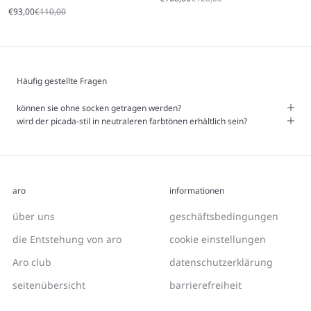
Angebot
Regulärer Preis
€93,00
€110,00
Häufig gestellte Fragen
können sie ohne socken getragen werden?
wird der picada-stil in neutraleren farbtönen erhältlich sein?
aro
informationen
über uns
geschäftsbedingungen
die Entstehung von aro
cookie einstellungen
Aro club
datenschutzerklärung
seitenübersicht
barrierefreiheit