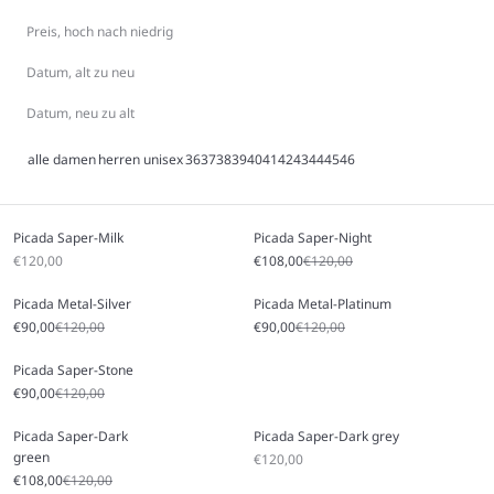
Preis, hoch nach niedrig
Datum, alt zu neu
Datum, neu zu alt
alle
damen
herren
unisex
36
37
38
39
40
41
42
43
44
45
46
Picada Saper-Milk
Picada Saper-Night
Angebot
Angebot
Regulärer Preis
€120,00
€108,00
€120,00
Picada Metal-Silver
Picada Metal-Platinum
Angebot
Regulärer Preis
Angebot
Regulärer Preis
€90,00
€120,00
€90,00
€120,00
Picada Saper-Stone
Angebot
Regulärer Preis
€90,00
€120,00
Picada Saper-Dark
Picada Saper-Dark grey
green
Angebot
€120,00
Angebot
Regulärer Preis
€108,00
€120,00