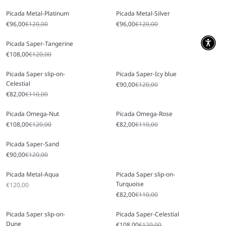
Picada Metal-Platinum
Picada Metal-Silver
Angebot
Regulärer Preis
Angebot
Regulärer Preis
€96,00
€120,00
€96,00
€120,00
Picada Saper-Tangerine
Angebot
Regulärer Preis
€108,00
€120,00
Picada Saper slip-on-
Picada Saper-Icy blue
Celestial
Angebot
Regulärer Preis
€90,00
€120,00
Angebot
Regulärer Preis
€82,00
€110,00
Picada Omega-Nut
Picada Omega-Rose
Angebot
Regulärer Preis
Angebot
Regulärer Preis
€108,00
€120,00
€82,00
€110,00
Picada Saper-Sand
Angebot
Regulärer Preis
€90,00
€120,00
Picada Metal-Aqua
Picada Saper slip-on-
Turquoise
Angebot
€120,00
Angebot
Regulärer Preis
€82,00
€110,00
Picada Saper slip-on-
Picada Saper-Celestial
Dune
Angebot
Regulärer Preis
€108,00
€120,00