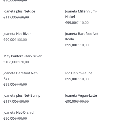
€90,00
€100,00
Joaneta plus Net-Ice
Joaneta Millennium-
Nickel
Angebot
Regulärer Preis
€117,00
€130,00
Angebot
Regulärer Preis
€99,00
€110,00
Joaneta Net-River
Joaneta Barefoot Net-
Koala
Angebot
Regulärer Preis
€90,00
€100,00
Angebot
Regulärer Preis
€99,00
€110,00
May Pantera-Dark silver
Angebot
Regulärer Preis
€108,00
€120,00
Joaneta Barefoot Net-
Ido Denim-Taupe
Rain
Angebot
Regulärer Preis
€99,00
€110,00
Angebot
Regulärer Preis
€99,00
€110,00
Joaneta plus Net-Bunny
Joaneta Vegan-Latte
Angebot
Regulärer Preis
Angebot
Regulärer Preis
€117,00
€130,00
€90,00
€100,00
Joaneta Net-Orchid
Angebot
Regulärer Preis
€90,00
€100,00