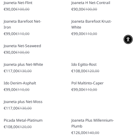
Joaneta Net-Flint
Joaneta H Net-Contrail
Angebot
Regulärer Preis
Angebot
Regulärer Preis
€90,00
€100,00
€90,00
€100,00
Joaneta Barefoot Net-
Joaneta Barefoot Krust-
Iron
White
Angebot
Regulärer Preis
Angebot
Regulärer Preis
€99,00
€110,00
€99,00
€110,00
Joaneta Net-Seaweed
Angebot
Regulärer Preis
€90,00
€100,00
Joaneta plus Net-White
Ido Egitto-Rost
Angebot
Regulärer Preis
Angebot
Regulärer Preis
€117,00
€130,00
€108,00
€120,00
Ido Denim-Asphalt
Pol Maltinto-Caper
Angebot
Regulärer Preis
Angebot
Regulärer Preis
€99,00
€110,00
€99,00
€110,00
Joaneta plus Net-Moss
Angebot
Regulärer Preis
€117,00
€130,00
Picada Metal-Platinum
Joaneta Plus Millennium-
Plumb
Angebot
Regulärer Preis
€108,00
€120,00
Angebot
Regulärer Preis
€126,00
€140,00