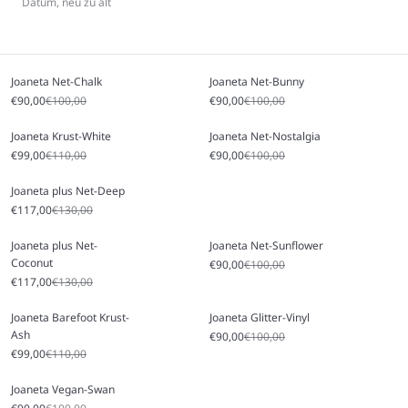
Datum, neu zu alt
Joaneta Net-Chalk
Joaneta Net-Bunny
Angebot
Regulärer Preis
Angebot
Regulärer Preis
€90,00
€100,00
€90,00
€100,00
Joaneta Krust-White
Joaneta Net-Nostalgia
Angebot
Regulärer Preis
Angebot
Regulärer Preis
€99,00
€110,00
€90,00
€100,00
Joaneta plus Net-Deep
Angebot
Regulärer Preis
€117,00
€130,00
Joaneta plus Net-
Joaneta Net-Sunflower
Coconut
Angebot
Regulärer Preis
€90,00
€100,00
Angebot
Regulärer Preis
€117,00
€130,00
Joaneta Barefoot Krust-
Joaneta Glitter-Vinyl
Ash
Angebot
Regulärer Preis
€90,00
€100,00
Angebot
Regulärer Preis
€99,00
€110,00
Joaneta Vegan-Swan
Angebot
Regulärer Preis