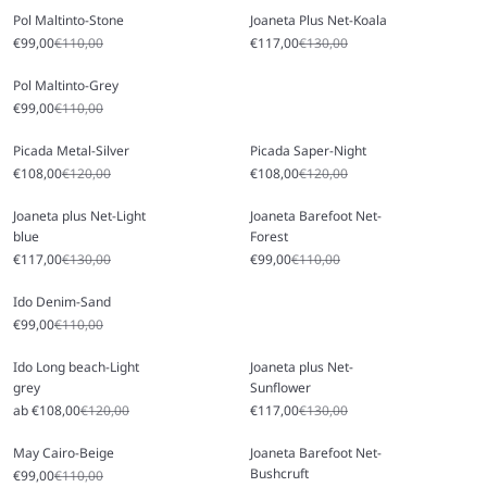
Pol Maltinto-Stone
Joaneta Plus Net-Koala
Angebot
Regulärer Preis
Angebot
Regulärer Preis
€99,00
€110,00
€117,00
€130,00
Pol Maltinto-Grey
Angebot
Regulärer Preis
€99,00
€110,00
Picada Metal-Silver
Picada Saper-Night
Angebot
Regulärer Preis
Angebot
Regulärer Preis
€108,00
€120,00
€108,00
€120,00
Joaneta plus Net-Light
Joaneta Barefoot Net-
blue
Forest
Angebot
Regulärer Preis
Angebot
Regulärer Preis
€117,00
€130,00
€99,00
€110,00
Ido Denim-Sand
Angebot
Regulärer Preis
€99,00
€110,00
Ido Long beach-Light
Joaneta plus Net-
grey
Sunflower
Angebot
Regulärer Preis
Angebot
Regulärer Preis
ab €108,00
€120,00
€117,00
€130,00
May Cairo-Beige
Joaneta Barefoot Net-
Bushcruft
Angebot
Regulärer Preis
€99,00
€110,00