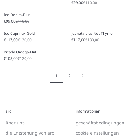
Angebot
Regulärer Preis
€99,00
€110,00
Ido Denim-Blue
Angebot
Regulärer Preis
€99,00
€110,00
Ido Capri lux-Gold
Joaneta plus Net-Thyme
Angebot
Regulärer Preis
Angebot
Regulärer Preis
€117,00
€130,00
€117,00
€130,00
Picada Omega-Nut
Angebot
Regulärer Preis
€108,00
€120,00
1
2
aro
informationen
über uns
geschäftsbedingungen
die Entstehung von aro
cookie einstellungen