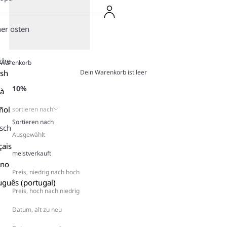
er osten
che
Warenkorb
Dein Warenkorb ist leer
ish
10%
là
ñol
sortieren nach
Sortieren nach
sch
Ausgewählt
çais
meistverkauft
ano
Preis, niedrig nach hoch
uguês (portugal)
Preis, hoch nach niedrig
Datum, alt zu neu